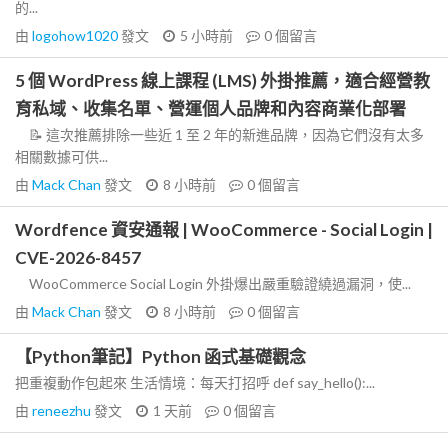
的...
由
logohow1020
發文
5 小時前
0
個留言
5 個 WordPress 線上課程 (LMS) 外掛推薦，適合經營教
育私域、收集名單、營運個人品牌和內容商業化部署
📝 這次推薦排除一些近 1 至 2 年的新進品牌，因為它們沒有太多
相關數據可供...
由
Mack Chan
發文
8 小時前
0
個留言
Wordfence 資安通報 | WooCommerce - Social Login |
CVE-2026-8457
WooCommerce Social Login 外掛爆出嚴重驗證繞過漏洞，使...
由
Mack Chan
發文
8 小時前
0
個留言
【Python筆記】Python 函式基礎觀念
把重複動作包起來 生活情境：每天打招呼 def say_hello():...
由
reneezhu
發文
1 天前
0
個留言