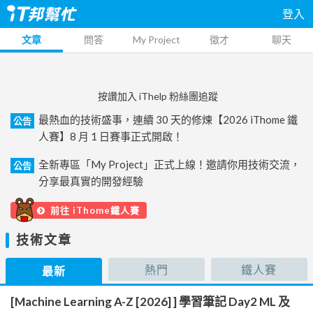
登入
文章
問答
My Project
徵才
聊天
按讚加入 iThelp 粉絲團追蹤
最熱血的技術盛事，連續 30 天的修煉【2026 iThome 鐵
公告
人賽】8 月 1 日賽事正式開啟！
全新專區「My Project」正式上線！邀請你用技術交流，
公告
分享最真實的開發經驗
前往 iThome鐵人賽
技術文章
熱門
鐵人賽
最新
[Machine Learning A-Z [2026] ] 學習筆記 Day2 ML 及