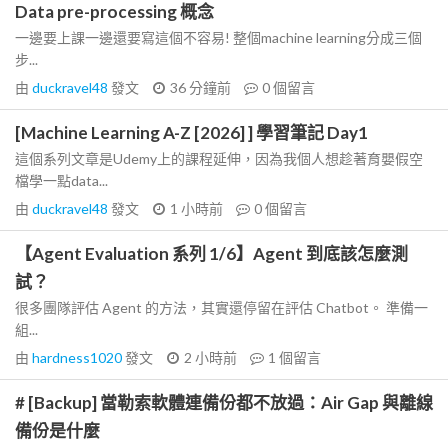
Data pre-processing 概念
一邊要上課一邊還要寫這個不容易! 整個machine learning分成三個
步...
由
duckravel48
發文
36 分鐘前
0
個留言
[Machine Learning A-Z [2026] ] 學習筆記 Day1
這個系列文章是Udemy上的課程延伸，因為我個人想趁著育嬰假空
檔學一點data...
由
duckravel48
發文
1 小時前
0
個留言
【Agent Evaluation 系列 1/6】Agent 到底該怎麼測
試？
很多團隊評估 Agent 的方法，其實還停留在評估 Chatbot。 準備一
組...
由
hardness1020
發文
2 小時前
1
個留言
# [Backup] 當勒索軟體連備份都不放過：Air Gap 與離線
備份是什麼