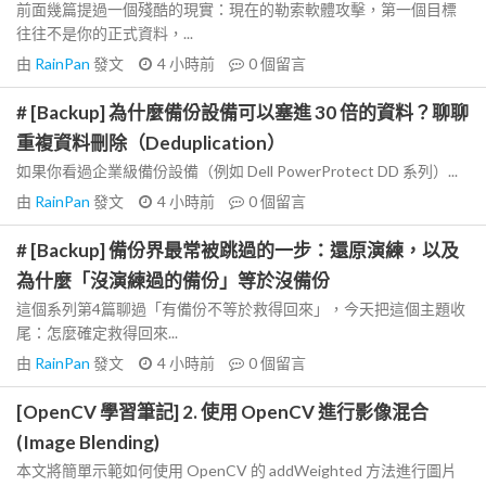
前面幾篇提過一個殘酷的現實：現在的勒索軟體攻擊，第一個目標
往往不是你的正式資料，...
由
RainPan
發文
4 小時前
0
個留言
# [Backup] 為什麼備份設備可以塞進 30 倍的資料？聊聊
重複資料刪除（Deduplication）
如果你看過企業級備份設備（例如 Dell PowerProtect DD 系列）...
由
RainPan
發文
4 小時前
0
個留言
# [Backup] 備份界最常被跳過的一步：還原演練，以及
為什麼「沒演練過的備份」等於沒備份
這個系列第4篇聊過「有備份不等於救得回來」，今天把這個主題收
尾：怎麼確定救得回來...
由
RainPan
發文
4 小時前
0
個留言
[OpenCV 學習筆記] 2. 使用 OpenCV 進行影像混合
(Image Blending)
本文將簡單示範如何使用 OpenCV 的 addWeighted 方法進行圖片