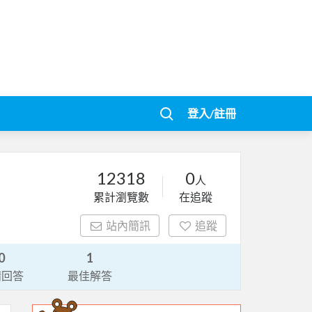
登入/註冊
12318
0
人
累計瀏覽數
在追蹤
站內簡訊
追蹤
0
1
請回答
最佳解答