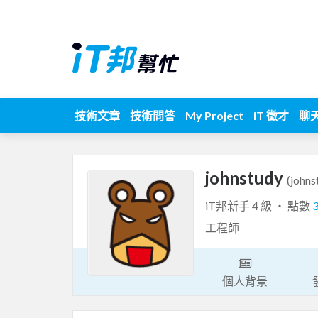
技術文章
技術問答
My Project
iT 徵才
聊
johnstudy
(johns
iT邦新手 4 級 ‧ 點數
工程師
個人背景