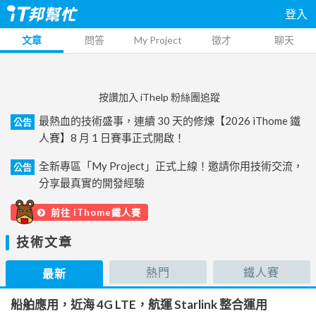
登入
文章
問答
My Project
徵才
聊天
按讚加入 iThelp 粉絲團追蹤
最熱血的技術盛事，連續 30 天的修煉【2026 iThome 鐵
公告
人賽】8 月 1 日賽事正式開啟！
全新專區「My Project」正式上線！邀請你用技術交流，
公告
分享最真實的開發經驗
前往 iThome鐵人賽
技術文章
熱門
鐵人賽
最新
船舶應用，近海 4G LTE，航運 Starlink 整合運用