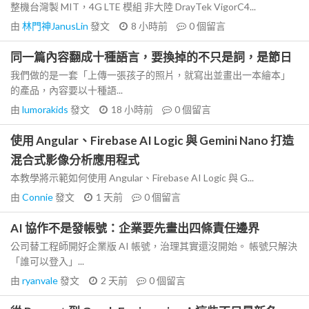
整機台灣製 MIT，4G LTE 模組 非大陸 DrayTek VigorC4...
由
林門神JanusLin
發文
8 小時前
0
個留言
同一篇內容翻成十種語言，要換掉的不只是詞，是節日
我們做的是一套「上傳一張孩子的照片，就寫出並畫出一本繪本」
的產品，內容要以十種語...
由
lumorakids
發文
18 小時前
0
個留言
使用 Angular、Firebase AI Logic 與 Gemini Nano 打造
混合式影像分析應用程式
本教學將示範如何使用 Angular、Firebase AI Logic 與 G...
由
Connie
發文
1 天前
0
個留言
AI 協作不是發帳號：企業要先畫出四條責任邊界
公司替工程師開好企業版 AI 帳號，治理其實還沒開始。 帳號只解決
「誰可以登入」...
由
ryanvale
發文
2 天前
0
個留言