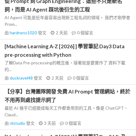
從 Prompt 到 Graph Engineering：這些不只是新名
詞，而是 AI Agent 踩坑後衍生的工程
AI Agent 可能是近年最容易出現新工程名詞的領域。 我們才剛學會
Prom...
由
hardness1020
發文
2 天前
0
個留言
[Machine Learning A-Z [2026] ] 學習筆記 Day3 Data
pre-processing with Python
了解Data Pre-processing的概念後，接著就是要實作了 資料下載
的...
由
duckravel48
發文
2 天前
0
個留言
【分享】台灣團隊開發 免費 AI Prompt 管理網站，終於
不用再到處找提示詞了
最近 AI 幾乎已經變成每天工作都會用到的工具。像是 ChatGPT、
Claud...
由
nlstudio
發文
3 天前
0
個留言