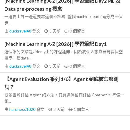
[Machine Learning A-Z [2026] ] 學習筆記 Day2 ML 及
Data pre-processing 概念
一邊要上課一邊還要寫這個不容易! 整個machine learning分成三個
步...
由
duckravel48
發文
3 天前
0
個留言
[Machine Learning A-Z [2026] ] 學習筆記 Day1
這個系列文章是Udemy上的課程延伸，因為我個人想趁著育嬰假空
檔學一點data...
由
duckravel48
發文
3 天前
0
個留言
【Agent Evaluation 系列 1/6】Agent 到底該怎麼測
試？
很多團隊評估 Agent 的方法，其實還停留在評估 Chatbot。 準備一
組...
由
hardness1020
發文
3 天前
1
個留言