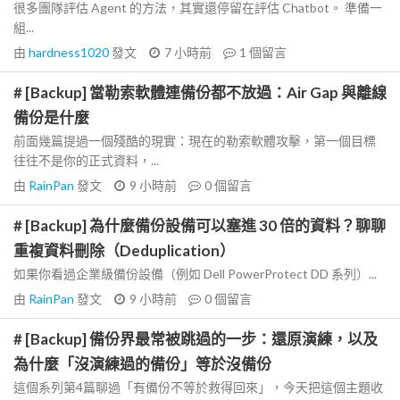
很多團隊評估 Agent 的方法，其實還停留在評估 Chatbot。 準備一
組...
由
hardness1020
發文
7 小時前
1
個留言
# [Backup] 當勒索軟體連備份都不放過：Air Gap 與離線
備份是什麼
前面幾篇提過一個殘酷的現實：現在的勒索軟體攻擊，第一個目標
往往不是你的正式資料，...
由
RainPan
發文
9 小時前
0
個留言
# [Backup] 為什麼備份設備可以塞進 30 倍的資料？聊聊
重複資料刪除（Deduplication）
如果你看過企業級備份設備（例如 Dell PowerProtect DD 系列）...
由
RainPan
發文
9 小時前
0
個留言
# [Backup] 備份界最常被跳過的一步：還原演練，以及
為什麼「沒演練過的備份」等於沒備份
這個系列第4篇聊過「有備份不等於救得回來」，今天把這個主題收