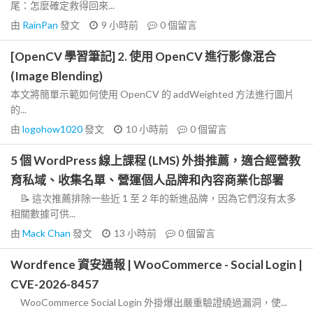
尾：怎麼確定救得回來...
由
RainPan
發文
9 小時前
0
個留言
[OpenCV 學習筆記] 2. 使用 OpenCV 進行影像混合
(Image Blending)
本文將簡單示範如何使用 OpenCV 的 addWeighted 方法進行圖片
的...
由
logohow1020
發文
10 小時前
0
個留言
5 個 WordPress 線上課程 (LMS) 外掛推薦，適合經營教
育私域、收集名單、營運個人品牌和內容商業化部署
📝 這次推薦排除一些近 1 至 2 年的新進品牌，因為它們沒有太多
相關數據可供...
由
Mack Chan
發文
13 小時前
0
個留言
Wordfence 資安通報 | WooCommerce - Social Login |
CVE-2026-8457
WooCommerce Social Login 外掛爆出嚴重驗證繞過漏洞，使...