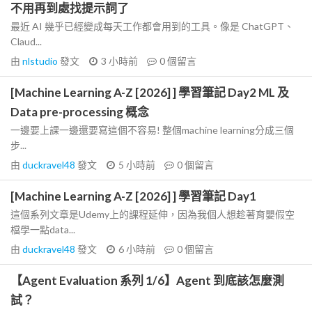
不用再到處找提示詞了
最近 AI 幾乎已經變成每天工作都會用到的工具。像是 ChatGPT、
Claud...
由
nlstudio
發文
3 小時前
0
個留言
[Machine Learning A-Z [2026] ] 學習筆記 Day2 ML 及
Data pre-processing 概念
一邊要上課一邊還要寫這個不容易! 整個machine learning分成三個
步...
由
duckravel48
發文
5 小時前
0
個留言
[Machine Learning A-Z [2026] ] 學習筆記 Day1
這個系列文章是Udemy上的課程延伸，因為我個人想趁著育嬰假空
檔學一點data...
由
duckravel48
發文
6 小時前
0
個留言
【Agent Evaluation 系列 1/6】Agent 到底該怎麼測
試？