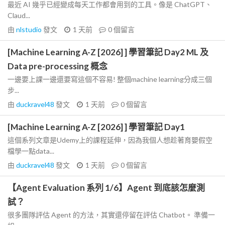
最近 AI 幾乎已經變成每天工作都會用到的工具。像是 ChatGPT、
Claud...
由
nlstudio
發文
1 天前
0
個留言
[Machine Learning A-Z [2026] ] 學習筆記 Day2 ML 及
Data pre-processing 概念
一邊要上課一邊還要寫這個不容易! 整個machine learning分成三個
步...
由
duckravel48
發文
1 天前
0
個留言
[Machine Learning A-Z [2026] ] 學習筆記 Day1
這個系列文章是Udemy上的課程延伸，因為我個人想趁著育嬰假空
檔學一點data...
由
duckravel48
發文
1 天前
0
個留言
【Agent Evaluation 系列 1/6】Agent 到底該怎麼測
試？
很多團隊評估 Agent 的方法，其實還停留在評估 Chatbot。 準備一