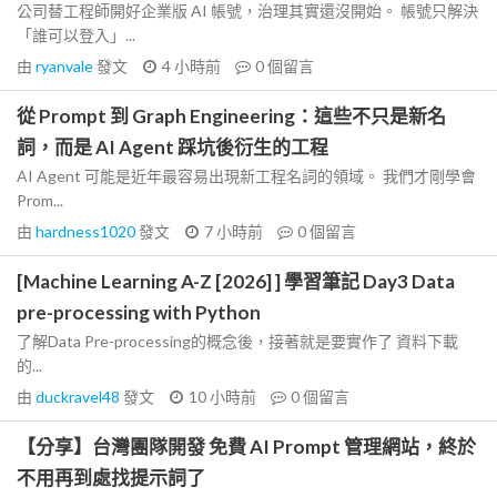
公司替工程師開好企業版 AI 帳號，治理其實還沒開始。 帳號只解決
「誰可以登入」...
由
ryanvale
發文
4 小時前
0
個留言
從 Prompt 到 Graph Engineering：這些不只是新名
詞，而是 AI Agent 踩坑後衍生的工程
AI Agent 可能是近年最容易出現新工程名詞的領域。 我們才剛學會
Prom...
由
hardness1020
發文
7 小時前
0
個留言
[Machine Learning A-Z [2026] ] 學習筆記 Day3 Data
pre-processing with Python
了解Data Pre-processing的概念後，接著就是要實作了 資料下載
的...
由
duckravel48
發文
10 小時前
0
個留言
【分享】台灣團隊開發 免費 AI Prompt 管理網站，終於
不用再到處找提示詞了