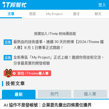
登入
文章
問答
My Project
徵才
聊天
按讚加入 iThelp 粉絲團追蹤
最熱血的技術盛事，連續 30 天的修煉【2026 iThome 鐵
公告
人賽】8 月 1 日賽事正式開啟！
全新專區「My Project」正式上線！邀請你用技術交流，
公告
分享最真實的開發經驗
前往 iThome鐵人賽
技術文章
熱門
鐵人賽
最新
AI 協作不是發帳號：企業要先畫出四條責任邊界