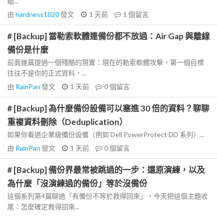
組...
由
hardness1020
發文
1 天前
1
個留言
# [Backup] 當勒索軟體連備份都不放過：Air Gap 與離線
備份是什麼
前面幾篇提過一個殘酷的現實：現在的勒索軟體攻擊，第一個目標
往往不是你的正式資料，...
由
RainPan
發文
1 天前
0
個留言
# [Backup] 為什麼備份設備可以塞進 30 倍的資料？聊聊
重複資料刪除（Deduplication）
如果你看過企業級備份設備（例如 Dell PowerProtect DD 系列）...
由
RainPan
發文
1 天前
0
個留言
# [Backup] 備份界最常被跳過的一步：還原演練，以及
為什麼「沒演練過的備份」等於沒備份
這個系列第4篇聊過「有備份不等於救得回來」，今天把這個主題收
尾：怎麼確定救得回來...