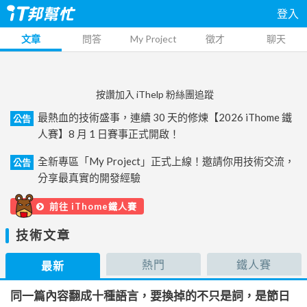
登入
文章
問答
My Project
徵才
聊天
按讚加入 iThelp 粉絲團追蹤
最熱血的技術盛事，連續 30 天的修煉【2026 iThome 鐵
公告
人賽】8 月 1 日賽事正式開啟！
全新專區「My Project」正式上線！邀請你用技術交流，
公告
分享最真實的開發經驗
前往 iThome鐵人賽
技術文章
熱門
鐵人賽
最新
同一篇內容翻成十種語言，要換掉的不只是詞，是節日