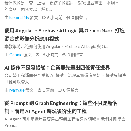
我們做的是一套「上傳一張孩子的照片，就寫出並畫出一本繪本」
的產品，內容要以十種語...
由
lumorakids
發文
6 小時前
0
個留言
使用 Angular、Firebase AI Logic 與 Gemini Nano 打造
混合式影像分析應用程式
本教學將示範如何使用 Angular、Firebase AI Logic 與 G...
由
Connie
發文
19 小時前
0
個留言
AI 協作不是發帳號：企業要先畫出四條責任邊界
公司替工程師開好企業版 AI 帳號，治理其實還沒開始。 帳號只解決
「誰可以登入」...
由
ryanvale
發文
1 天前
0
個留言
從 Prompt 到 Graph Engineering：這些不只是新名
詞，而是 AI Agent 踩坑後衍生的工程
AI Agent 可能是近年最容易出現新工程名詞的領域。 我們才剛學會
Prom...