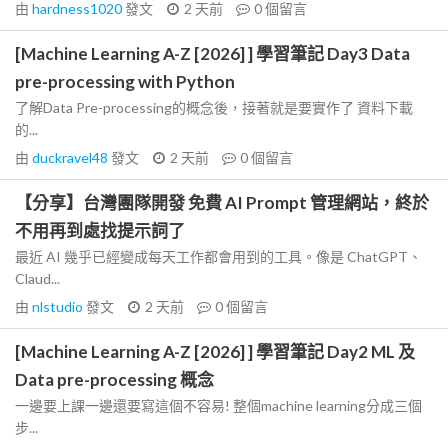
由
hardness1020
發文
2 天前
0
個留言
[Machine Learning A-Z [2026] ] 學習筆記 Day3 Data
pre-processing with Python
了解Data Pre-processing的概念後，接著就是要實作了 資料下載
的...
由
duckravel48
發文
2 天前
0
個留言
【分享】台灣團隊開發 免費 AI Prompt 管理網站，終於
不用再到處找提示詞了
最近 AI 幾乎已經變成每天工作都會用到的工具。像是 ChatGPT、
Claud...
由
nlstudio
發文
2 天前
0
個留言
[Machine Learning A-Z [2026] ] 學習筆記 Day2 ML 及
Data pre-processing 概念
一邊要上課一邊還要寫這個不容易! 整個machine learning分成三個
步...