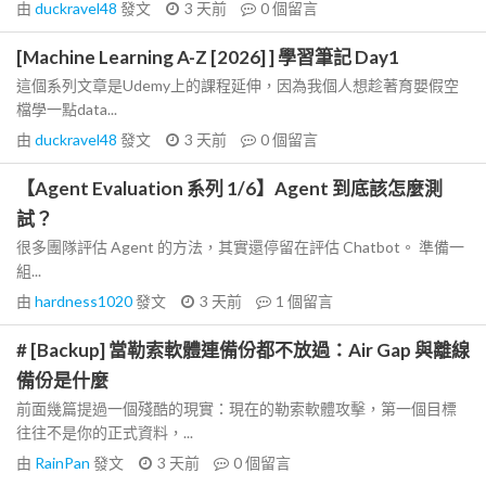
由
duckravel48
發文
3 天前
0
個留言
[Machine Learning A-Z [2026] ] 學習筆記 Day1
這個系列文章是Udemy上的課程延伸，因為我個人想趁著育嬰假空
檔學一點data...
由
duckravel48
發文
3 天前
0
個留言
【Agent Evaluation 系列 1/6】Agent 到底該怎麼測
試？
很多團隊評估 Agent 的方法，其實還停留在評估 Chatbot。 準備一
組...
由
hardness1020
發文
3 天前
1
個留言
# [Backup] 當勒索軟體連備份都不放過：Air Gap 與離線
備份是什麼
前面幾篇提過一個殘酷的現實：現在的勒索軟體攻擊，第一個目標
往往不是你的正式資料，...
由
RainPan
發文
3 天前
0
個留言