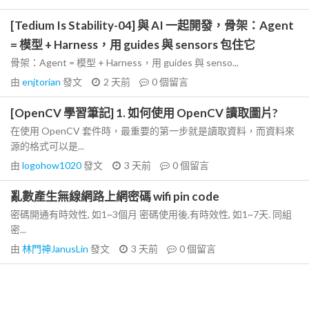
[Tedium Is Stability-04] 與 AI 一起開發，骨架：Agent
= 模型 + Harness，用 guides 與 sensors 包住它
骨架：Agent = 模型 + Harness，用 guides 與 senso...
由
enjtorian
發文
2 天前
0
個留言
[OpenCV 學習筆記] 1. 如何使用 OpenCV 讀取圖片?
在使用 OpenCV 套件時，最重要的第一步就是讀取資料，而資料來
源的格式可以是...
由
logohow1020
發文
3 天前
0
個留言
亂數產生無線網路上網密碼 wifi pin code
密碼開通有時效性, 如1~3個月 密碼使用後,有時效性, 如1~7天. 同組
密...
由
林門神JanusLin
發文
3 天前
0
個留言