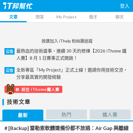
登入
文章
問答
My Project
徵才
聊天
按讚加入 iThelp 粉絲團追蹤
最熱血的技術盛事，連續 30 天的修煉【2026 iThome 鐵
公告
人賽】8 月 1 日賽事正式開啟！
全新專區「My Project」正式上線！邀請你用技術交流，
公告
分享最真實的開發經驗
前往 iThome鐵人賽
技術文章
熱門
鐵人賽
最新
# [Backup] 當勒索軟體連備份都不放過：Air Gap 與離線