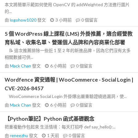
本文將簡單示範如何使用 OpenCV 的 addWeighted 方法進行圖片
的...
由
logohow1020
發文
3 小時前
0
個留言
5 個 WordPress 線上課程 (LMS) 外掛推薦，適合經營教
育私域、收集名單、營運個人品牌和內容商業化部署
📝 這次推薦排除一些近 1 至 2 年的新進品牌，因為它們沒有太多
相關數據可供...
由
Mack Chan
發文
6 小時前
0
個留言
Wordfence 資安通報 | WooCommerce - Social Login |
CVE-2026-8457
WooCommerce Social Login 外掛爆出嚴重驗證繞過漏洞，使...
由
Mack Chan
發文
6 小時前
0
個留言
【Python筆記】Python 函式基礎觀念
把重複動作包起來 生活情境：每天打招呼 def say_hello():...
由
reneezhu
發文
1 天前
0
個留言