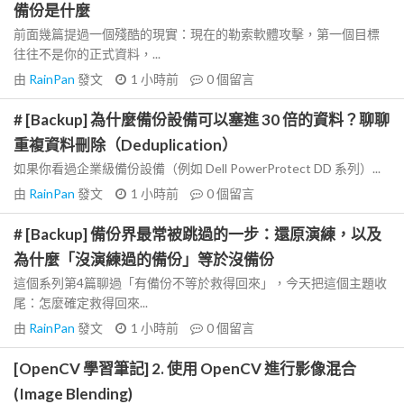
備份是什麼
前面幾篇提過一個殘酷的現實：現在的勒索軟體攻擊，第一個目標
往往不是你的正式資料，...
由
RainPan
發文
1 小時前
0
個留言
# [Backup] 為什麼備份設備可以塞進 30 倍的資料？聊聊
重複資料刪除（Deduplication）
如果你看過企業級備份設備（例如 Dell PowerProtect DD 系列）...
由
RainPan
發文
1 小時前
0
個留言
# [Backup] 備份界最常被跳過的一步：還原演練，以及
為什麼「沒演練過的備份」等於沒備份
這個系列第4篇聊過「有備份不等於救得回來」，今天把這個主題收
尾：怎麼確定救得回來...
由
RainPan
發文
1 小時前
0
個留言
[OpenCV 學習筆記] 2. 使用 OpenCV 進行影像混合
(Image Blending)