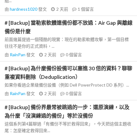
組...
由
hardness1020
發文
2 天前
1
個留言
# [Backup] 當勒索軟體連備份都不放過：Air Gap 與離線
備份是什麼
前面幾篇提過一個殘酷的現實：現在的勒索軟體攻擊，第一個目標
往往不是你的正式資料，...
由
RainPan
發文
2 天前
0
個留言
# [Backup] 為什麼備份設備可以塞進 30 倍的資料？聊聊
重複資料刪除（Deduplication）
如果你看過企業級備份設備（例如 Dell PowerProtect DD 系列）...
由
RainPan
發文
2 天前
0
個留言
# [Backup] 備份界最常被跳過的一步：還原演練，以及
為什麼「沒演練過的備份」等於沒備份
這個系列第4篇聊過「有備份不等於救得回來」，今天把這個主題收
尾：怎麼確定救得回來...