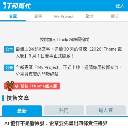
登入
文章
問答
My Project
徵才
聊天
按讚加入 iThelp 粉絲團追蹤
最熱血的技術盛事，連續 30 天的修煉【2026 iThome 鐵
公告
人賽】8 月 1 日賽事正式開啟！
全新專區「My Project」正式上線！邀請你用技術交流，
公告
分享最真實的開發經驗
前往 iThome鐵人賽
技術文章
熱門
鐵人賽
最新
AI 協作不是發帳號：企業要先畫出四條責任邊界