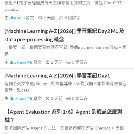
最近 AI 幾乎已經變成每天工作都會用到的工具。像是 ChatGPT、
Claud...
由
nlstudio
發文
2 天前
0
個留言
[Machine Learning A-Z [2026] ] 學習筆記 Day2 ML 及
Data pre-processing 概念
一邊要上課一邊還要寫這個不容易! 整個machine learning分成三個
步...
由
duckravel48
發文
2 天前
0
個留言
[Machine Learning A-Z [2026] ] 學習筆記 Day1
這個系列文章是Udemy上的課程延伸，因為我個人想趁著育嬰假空
檔學一點data...
由
duckravel48
發文
2 天前
0
個留言
【Agent Evaluation 系列 1/6】Agent 到底該怎麼測
試？
很多團隊評估 Agent 的方法，其實還停留在評估 Chatbot。 準備一