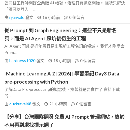
公司替工程師開好企業版 AI 帳號，治理其實還沒開始。 帳號只解決
「誰可以登入」...
由
ryanvale
發文
16 小時前
0
個留言
從 Prompt 到 Graph Engineering：這些不只是新名
詞，而是 AI Agent 踩坑後衍生的工程
AI Agent 可能是近年最容易出現新工程名詞的領域。 我們才剛學會
Prom...
由
hardness1020
發文
18 小時前
0
個留言
[Machine Learning A-Z [2026] ] 學習筆記 Day3 Data
pre-processing with Python
了解Data Pre-processing的概念後，接著就是要實作了 資料下載
的...
由
duckravel48
發文
21 小時前
0
個留言
【分享】台灣團隊開發 免費 AI Prompt 管理網站，終於
不用再到處找提示詞了