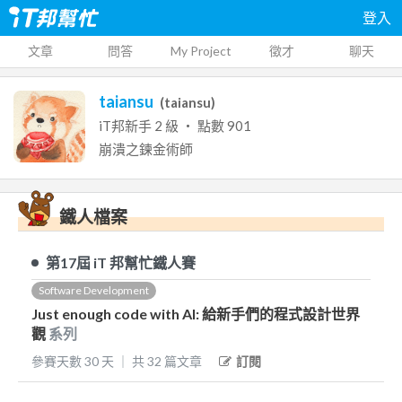
登入
文章
問答
My Project
徵才
聊天
taiansu
(
taiansu
)
iT邦新手
2
級 ‧ 點數
901
崩潰之鍊金術師
鐵人檔案
第17屆
iT 邦幫忙鐵人賽
Software Development
Just enough code with AI: 給新手們的程式設計世界
觀
系列
參賽天數
30
天
｜
共
32
篇文章
訂閱