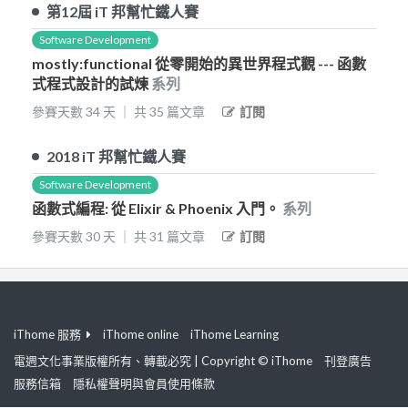
第12屆
iT 邦幫忙鐵人賽
Software Development
mostly:functional 從零開始的異世界程式觀 --- 函數
式程式設計的試煉
系列
參賽天數
34
天
｜
共
35
篇文章
訂閱
2018
iT 邦幫忙鐵人賽
Software Development
函數式編程: 從 Elixir & Phoenix 入門。
系列
參賽天數
30
天
｜
共
31
篇文章
訂閱
iThome 服務
iThome online
iThome Learning
電週文化事業版權所有、轉載必究 | Copyright © iThome
刊登廣告
服務信箱
隱私權聲明與會員使用條款