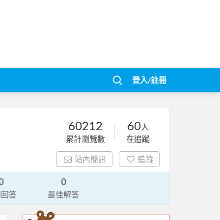
登入/註冊
60212
60
人
累計瀏覽數
在追蹤
站內簡訊
追蹤
0
0
請回答
最佳解答