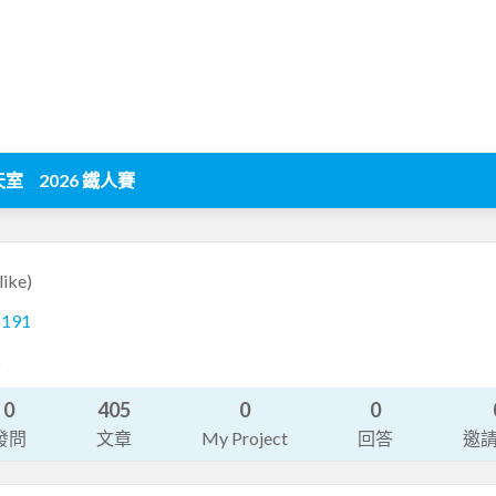
天室
2026 鐵人賽
like)
1191
史
0
405
0
0
發問
文章
My Project
回答
邀