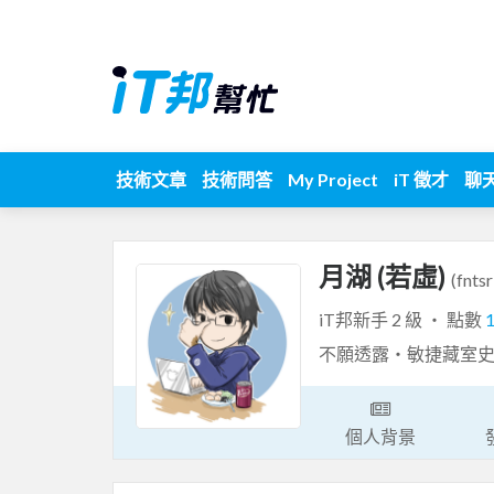
技術文章
技術問答
My Project
iT 徵才
聊
月湖 (若虛)
(fntsr
iT邦新手 2 級 ‧ 點數
不願透露・敏捷藏室
個人背景