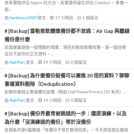
很多團隊評估 Agent 的方法，其實還停留在評估 Chatbot。 準備一
組...
由
hardness1020
發文
17 小時前
1
個留言
# [Backup] 當勒索軟體連備份都不放過：Air Gap 與離線
備份是什麼
前面幾篇提過一個殘酷的現實：現在的勒索軟體攻擊，第一個目標
往往不是你的正式資料，...
由
RainPan
發文
19 小時前
0
個留言
# [Backup] 為什麼備份設備可以塞進 30 倍的資料？聊聊
重複資料刪除（Deduplication）
如果你看過企業級備份設備（例如 Dell PowerProtect DD 系列）...
由
RainPan
發文
19 小時前
0
個留言
# [Backup] 備份界最常被跳過的一步：還原演練，以及
為什麼「沒演練過的備份」等於沒備份
這個系列第4篇聊過「有備份不等於救得回來」，今天把這個主題收