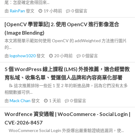
尾：怎麼確定救得回來...
由
RainPan
發文
19 小時前
0
個留言
[OpenCV 學習筆記] 2. 使用 OpenCV 進行影像混合
(Image Blending)
本文將簡單示範如何使用 OpenCV 的 addWeighted 方法進行圖片
的...
由
logohow1020
發文
20 小時前
0
個留言
5 個 WordPress 線上課程 (LMS) 外掛推薦，適合經營教
育私域、收集名單、營運個人品牌和內容商業化部署
📝 這次推薦排除一些近 1 至 2 年的新進品牌，因為它們沒有太多
相關數據可供...
由
Mack Chan
發文
1 天前
0
個留言
Wordfence 資安通報 | WooCommerce - Social Login |
CVE-2026-8457
WooCommerce Social Login 外掛爆出嚴重驗證繞過漏洞，使...