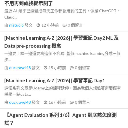
不用再到處找提示詞了
最近 AI 幾乎已經變成每天工作都會用到的工具。像是 ChatGPT、
Claud...
由
nlstudio
發文
12 小時前
0
個留言
[Machine Learning A-Z [2026] ] 學習筆記 Day2 ML 及
Data pre-processing 概念
一邊要上課一邊還要寫這個不容易! 整個machine learning分成三個
步...
由
duckravel48
發文
15 小時前
0
個留言
[Machine Learning A-Z [2026] ] 學習筆記 Day1
這個系列文章是Udemy上的課程延伸，因為我個人想趁著育嬰假空
檔學一點data...
由
duckravel48
發文
16 小時前
0
個留言
【Agent Evaluation 系列 1/6】Agent 到底該怎麼測
試？