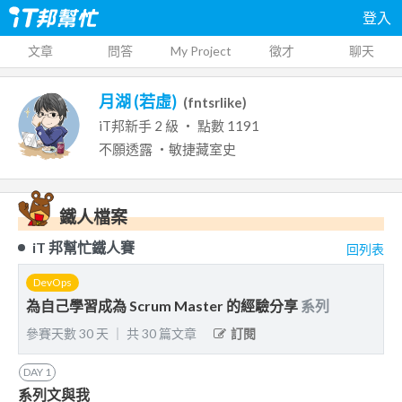
登入
文章
問答
My Project
徵才
聊天
月湖 (若虛)
(
fntsrlike
)
iT邦新手
2
級 ‧ 點數
1191
不願透露
・敏捷藏室史
鐵人檔案
iT 邦幫忙鐵人賽
回列表
DevOps
為自己學習成為 Scrum Master 的經驗分享
系列
參賽天數
30
天
｜
共
30
篇文章
訂閱
DAY
1
系列文與我