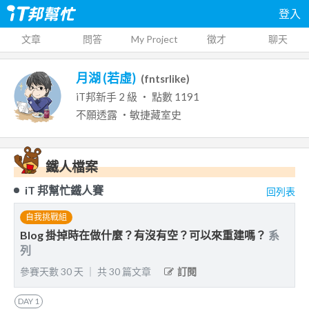
登入
文章
問答
My Project
徵才
聊天
月湖 (若虛)
(
fntsrlike
)
iT邦新手
2
級 ‧ 點數
1191
不願透露
・敏捷藏室史
鐵人檔案
iT 邦幫忙鐵人賽
回列表
自我挑戰組
Blog 掛掉時在做什麼？有沒有空？可以來重建嗎？
系
列
參賽天數
30
天
｜
共
30
篇文章
訂閱
DAY
1