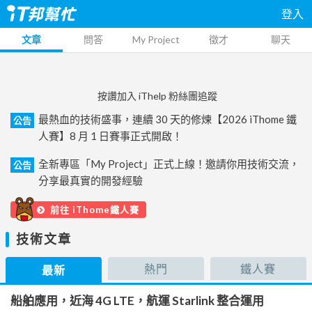
登入
文章
問答
My Project
徵才
聊天
按讚加入 iThelp 粉絲團追蹤
最熱血的技術盛事，連續 30 天的修煉【2026 iThome 鐵
公告
人賽】8 月 1 日賽事正式開啟！
全新專區「My Project」正式上線！邀請你用技術交流，
公告
分享最真實的開發經驗
前往 iThome鐵人賽
技術文章
熱門
鐵人賽
最新
船舶應用，近海 4G LTE，航運 Starlink 整合運用