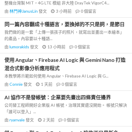
整機台灣製 MIT，4G LTE 模組 非大陸 DrayTek VigorC4...
由
林門神JanusLin
發文
3 小時前
0
個留言
同一篇內容翻成十種語言，要換掉的不只是詞，是節日
我們做的是一套「上傳一張孩子的照片，就寫出並畫出一本繪本」
的產品，內容要以十種語...
由
lumorakids
發文
13 小時前
0
個留言
使用 Angular、Firebase AI Logic 與 Gemini Nano 打造
混合式影像分析應用程式
本教學將示範如何使用 Angular、Firebase AI Logic 與 G...
由
Connie
發文
1 天前
0
個留言
AI 協作不是發帳號：企業要先畫出四條責任邊界
公司替工程師開好企業版 AI 帳號，治理其實還沒開始。 帳號只解決
「誰可以登入」...
由
ryanvale
發文
2 天前
0
個留言