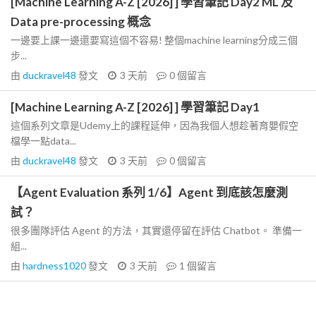
[Machine Learning A-Z [2026] ] 學習筆記 Day2 ML 及
Data pre-processing 概念
一邊要上課一邊還要寫這個不容易! 整個machine learning分成三個
步...
由
duckravel48
發文
3 天前
0
個留言
[Machine Learning A-Z [2026] ] 學習筆記 Day1
這個系列文章是Udemy上的課程延伸，因為我個人想趁著育嬰假空
檔學一點data...
由
duckravel48
發文
3 天前
0
個留言
【Agent Evaluation 系列 1/6】Agent 到底該怎麼測
試？
很多團隊評估 Agent 的方法，其實還停留在評估 Chatbot。 準備一
組...
由
hardness1020
發文
3 天前
1
個留言