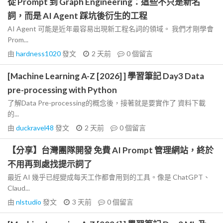
從 Prompt 到 Graph Engineering：這些不只是新名
詞，而是 AI Agent 踩坑後衍生的工程
AI Agent 可能是近年最容易出現新工程名詞的領域。 我們才剛學會
Prom...
由
hardness1020
發文
2 天前
0
個留言
[Machine Learning A-Z [2026] ] 學習筆記 Day3 Data
pre-processing with Python
了解Data Pre-processing的概念後，接著就是要實作了 資料下載
的...
由
duckravel48
發文
2 天前
0
個留言
【分享】台灣團隊開發 免費 AI Prompt 管理網站，終於
不用再到處找提示詞了
最近 AI 幾乎已經變成每天工作都會用到的工具。像是 ChatGPT、
Claud...
由
nlstudio
發文
3 天前
0
個留言