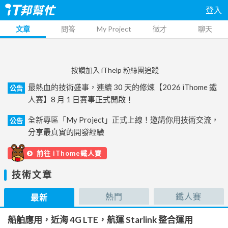
登入
文章
問答
My Project
徵才
聊天
按讚加入 iThelp 粉絲團追蹤
最熱血的技術盛事，連續 30 天的修煉【2026 iThome 鐵
公告
人賽】8 月 1 日賽事正式開啟！
全新專區「My Project」正式上線！邀請你用技術交流，
公告
分享最真實的開發經驗
前往 iThome鐵人賽
技術文章
熱門
鐵人賽
最新
船舶應用，近海 4G LTE，航運 Starlink 整合運用