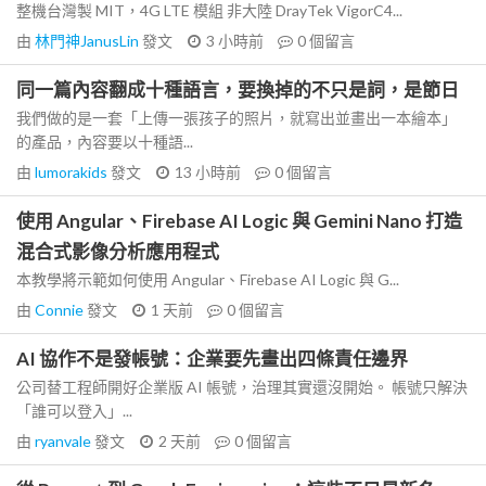
整機台灣製 MIT，4G LTE 模組 非大陸 DrayTek VigorC4...
由
林門神JanusLin
發文
3 小時前
0
個留言
同一篇內容翻成十種語言，要換掉的不只是詞，是節日
我們做的是一套「上傳一張孩子的照片，就寫出並畫出一本繪本」
的產品，內容要以十種語...
由
lumorakids
發文
13 小時前
0
個留言
使用 Angular、Firebase AI Logic 與 Gemini Nano 打造
混合式影像分析應用程式
本教學將示範如何使用 Angular、Firebase AI Logic 與 G...
由
Connie
發文
1 天前
0
個留言
AI 協作不是發帳號：企業要先畫出四條責任邊界
公司替工程師開好企業版 AI 帳號，治理其實還沒開始。 帳號只解決
「誰可以登入」...
由
ryanvale
發文
2 天前
0
個留言