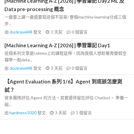
[Machine Learning A-Z [2026] ] 學習筆記 Day2 ML 及
Data pre-processing 概念
一邊要上課一邊還要寫這個不容易! 整個machine learning分成三個
步...
由
duckravel48
發文
3 天前
0
個留言
[Machine Learning A-Z [2026] ] 學習筆記 Day1
這個系列文章是Udemy上的課程延伸，因為我個人想趁著育嬰假空
檔學一點data...
由
duckravel48
發文
3 天前
0
個留言
【Agent Evaluation 系列 1/6】Agent 到底該怎麼測
試？
很多團隊評估 Agent 的方法，其實還停留在評估 Chatbot。 準備一
組...
由
hardness1020
發文
3 天前
1
個留言