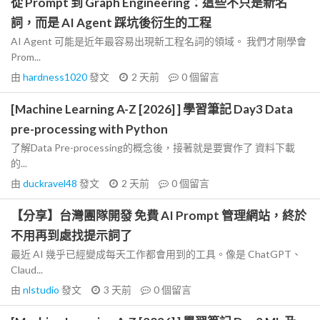
從 Prompt 到 Graph Engineering：這些不只是新名
詞，而是 AI Agent 踩坑後衍生的工程
AI Agent 可能是近年最容易出現新工程名詞的領域。 我們才剛學會
Prom...
由
hardness1020
發文
2 天前
0
個留言
[Machine Learning A-Z [2026] ] 學習筆記 Day3 Data
pre-processing with Python
了解Data Pre-processing的概念後，接著就是要實作了 資料下載
的...
由
duckravel48
發文
2 天前
0
個留言
【分享】台灣團隊開發 免費 AI Prompt 管理網站，終於
不用再到處找提示詞了
最近 AI 幾乎已經變成每天工作都會用到的工具。像是 ChatGPT、
Claud...
由
nlstudio
發文
3 天前
0
個留言