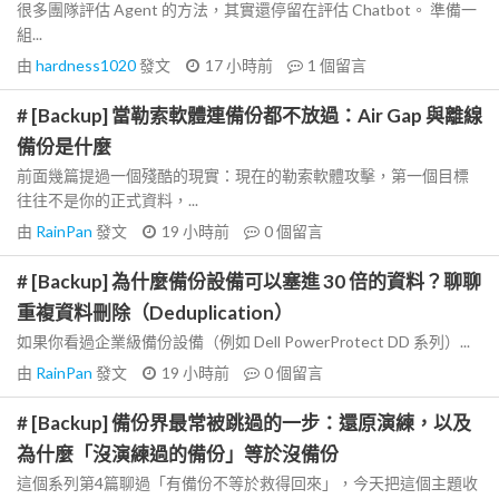
很多團隊評估 Agent 的方法，其實還停留在評估 Chatbot。 準備一
組...
由
hardness1020
發文
17 小時前
1
個留言
# [Backup] 當勒索軟體連備份都不放過：Air Gap 與離線
備份是什麼
前面幾篇提過一個殘酷的現實：現在的勒索軟體攻擊，第一個目標
往往不是你的正式資料，...
由
RainPan
發文
19 小時前
0
個留言
# [Backup] 為什麼備份設備可以塞進 30 倍的資料？聊聊
重複資料刪除（Deduplication）
如果你看過企業級備份設備（例如 Dell PowerProtect DD 系列）...
由
RainPan
發文
19 小時前
0
個留言
# [Backup] 備份界最常被跳過的一步：還原演練，以及
為什麼「沒演練過的備份」等於沒備份
這個系列第4篇聊過「有備份不等於救得回來」，今天把這個主題收