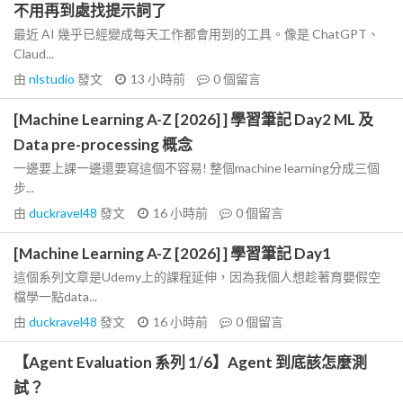
不用再到處找提示詞了
最近 AI 幾乎已經變成每天工作都會用到的工具。像是 ChatGPT、
Claud...
由
nlstudio
發文
13 小時前
0
個留言
[Machine Learning A-Z [2026] ] 學習筆記 Day2 ML 及
Data pre-processing 概念
一邊要上課一邊還要寫這個不容易! 整個machine learning分成三個
步...
由
duckravel48
發文
16 小時前
0
個留言
[Machine Learning A-Z [2026] ] 學習筆記 Day1
這個系列文章是Udemy上的課程延伸，因為我個人想趁著育嬰假空
檔學一點data...
由
duckravel48
發文
16 小時前
0
個留言
【Agent Evaluation 系列 1/6】Agent 到底該怎麼測
試？