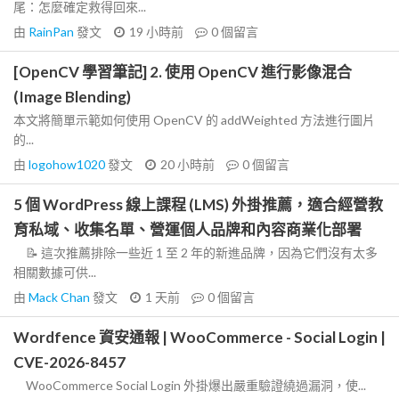
尾：怎麼確定救得回來...
由
RainPan
發文
19 小時前
0
個留言
[OpenCV 學習筆記] 2. 使用 OpenCV 進行影像混合
(Image Blending)
本文將簡單示範如何使用 OpenCV 的 addWeighted 方法進行圖片
的...
由
logohow1020
發文
20 小時前
0
個留言
5 個 WordPress 線上課程 (LMS) 外掛推薦，適合經營教
育私域、收集名單、營運個人品牌和內容商業化部署
📝 這次推薦排除一些近 1 至 2 年的新進品牌，因為它們沒有太多
相關數據可供...
由
Mack Chan
發文
1 天前
0
個留言
Wordfence 資安通報 | WooCommerce - Social Login |
CVE-2026-8457
WooCommerce Social Login 外掛爆出嚴重驗證繞過漏洞，使...