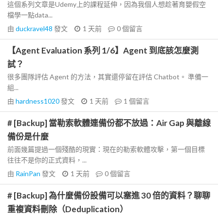
這個系列文章是Udemy上的課程延伸，因為我個人想趁著育嬰假空
檔學一點data...
由
duckravel48
發文
1 天前
0
個留言
【Agent Evaluation 系列 1/6】Agent 到底該怎麼測
試？
很多團隊評估 Agent 的方法，其實還停留在評估 Chatbot。 準備一
組...
由
hardness1020
發文
1 天前
1
個留言
# [Backup] 當勒索軟體連備份都不放過：Air Gap 與離線
備份是什麼
前面幾篇提過一個殘酷的現實：現在的勒索軟體攻擊，第一個目標
往往不是你的正式資料，...
由
RainPan
發文
1 天前
0
個留言
# [Backup] 為什麼備份設備可以塞進 30 倍的資料？聊聊
重複資料刪除（Deduplication）