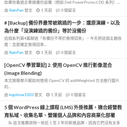
如果你看過企業級備份設備（例如 Dell PowerProtect DD 系列）...
由
RainPan
發文
1 天前
0
個留言
# [Backup] 備份界最常被跳過的一步：還原演練，以及
為什麼「沒演練過的備份」等於沒備份
這個系列第4篇聊過「有備份不等於救得回來」，今天把這個主題收
尾：怎麼確定救得回來...
由
RainPan
發文
1 天前
0
個留言
[OpenCV 學習筆記] 2. 使用 OpenCV 進行影像混合
(Image Blending)
本文將簡單示範如何使用 OpenCV 的 addWeighted 方法進行圖片
的...
由
logohow1020
發文
1 天前
0
個留言
5 個 WordPress 線上課程 (LMS) 外掛推薦，適合經營教
育私域、收集名單、營運個人品牌和內容商業化部署
📝 這次推薦排除一些近 1 至 2 年的新進品牌，因為它們沒有太多