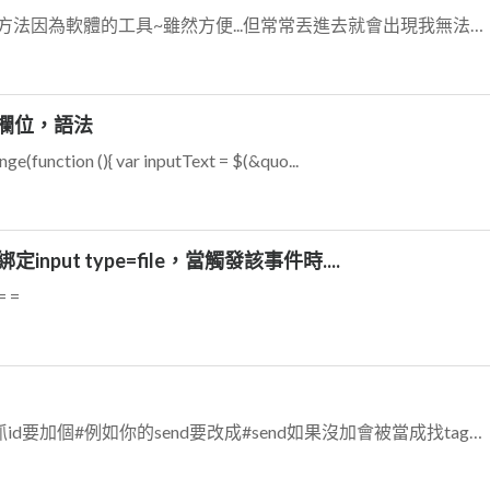
我不是很喜歡這種拿軟體設計UI的方法因為軟體的工具~雖然方便...但常常丟進去就會出現我無法控制的設定出現所以我喜歡純粹拿編輯器手動打程式碼 回到你的問題 你要...
t欄位，語法
unction (){ var inputText = $(&quo...
定input type=file，當觸發該事件時....
 =
你JQuery的選擇器使用錯誤了!!要抓id要加個#例如你的send要改成#send如果沒加會被當成找tag所謂的tag就像你上面有的div、input、h1....