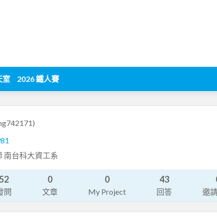
天室
2026 鐵人賽
ing742171)
981
師 南台科大資工系
52
0
0
43
發問
文章
My Project
回答
邀