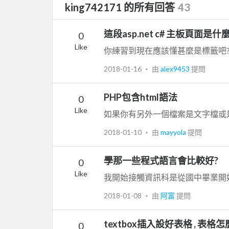
king742171 的所有回答
43
這段asp.net c# 主板頁面是
0
Like
2018-01-16
‧ 由
alex9453
提問
PHP包含html語法
0
Like
2018-01-10
‧ 由
mayyola
提問
學那一些程式語言會比較好?
0
Like
2018-01-08
‧ 由
阿富
提問
textbox插入設好表格 , 表格
0