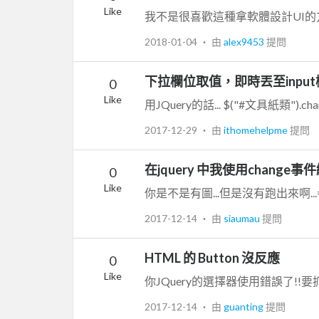
Like
2018-01-04
‧ 由
alex9453
提問
下拉欄位取值，即時丟至inpu
0
Like
用JQuery的話... $("#文具紙類").change(f
2017-12-29
‧ 由
ithomehelpme
提問
在jquery 中我使用change事件綁
0
Like
你是不是有圖...但是沒有跑出來啊...=
2017-12-14
‧ 由
siaumau
提問
HTML 的 Button 沒反應
0
Like
2017-12-14
‧ 由
guanting
提問