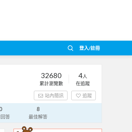
登入/註冊
32680
4
人
累計瀏覽數
在追蹤
站內簡訊
追蹤
0
8
請回答
最佳解答