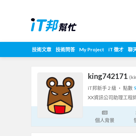
技術文章
技術問答
My Project
iT 徵才
聊
king742171
(k
iT邦新手 2 級 ‧ 點數
XX資訊公司助理工程
個人背景