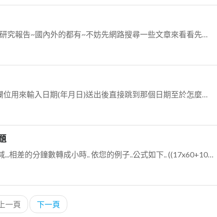
遠端醫療操控..??網路上有很多相關研究報告~國內外的都有~不妨先網路搜尋一些文章來看看先吧~(這只是其中一篇) 說到遠端..近期比較有名的名詞大概就智慧型家電...
金魚姊姊~ 你何不額外做一個輸入欄位用來輸入日期(年月日)送出後直接跳到那個日期至於怎麼跳~可以參考那個today的按鈕~ 畢竟你直接按上個月...當然就會一直...
問題
傳統方法...換算時間為分鐘..然後相減...相差的分鐘數轉成小時.. 依您的例子..公式如下.. ((17x60+10)-(15x60+40))/60 = 1...
上一頁
下一頁