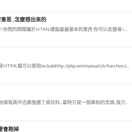
什麼意思 , 怎麼想出來的
你練習到現在應該懂甚麼是標籤吧?! 你問的問題屬於HTML裡面最最基本的東西 你可以去搜尋<meta />是甚麼去搜尋<meta />裡...
如果你有另外一個檔案是文字檔或是HTML檔可以使用includehttp://php.net/manual/zh/function.include.php
我開始接觸資訊科是從國中畢業開始填寫高中志願我選了資訊科...當時只是一個單純的念頭..我只是想玩電腦~XDD(那時家裡窮~可以玩到電腦是很幸福的事) 高中開始...
怎麼會跑掉