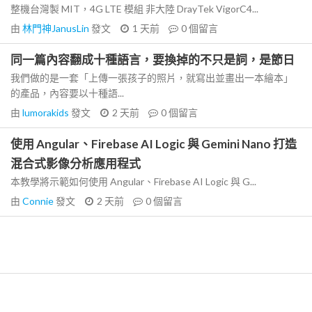
整機台灣製 MIT，4G LTE 模組 非大陸 DrayTek VigorC4...
由
林門神JanusLin
發文
1 天前
0
個留言
同一篇內容翻成十種語言，要換掉的不只是詞，是節日
我們做的是一套「上傳一張孩子的照片，就寫出並畫出一本繪本」
的產品，內容要以十種語...
由
lumorakids
發文
2 天前
0
個留言
使用 Angular、Firebase AI Logic 與 Gemini Nano 打造
混合式影像分析應用程式
本教學將示範如何使用 Angular、Firebase AI Logic 與 G...
由
Connie
發文
2 天前
0
個留言