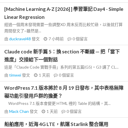
[Machine Learning A-Z [2026] ] 學習筆記 Day4 - Simple
Linear Regression
經過一個周末發現需要一些調整XD 周末反而比較忙碌，以後就打算
周間發文了~雖然是...
由
duckravel48
發文
7 小時前
0
個留言
Claude code 新手篇 5：換 section 不斷線 — 把「當下
進度」交接給下一個對話
這是「Claude Code 實戰手冊」系列的第五篇(G5)。G3 講了 CL...
由
timwei
發文
1 天前
0
個留言
WordPress 7.1 版本將於 8 月 19 日發布，其中表格無障
礙功能引發用戶群的擔憂？
WordPress 7.1 版本會變更 HTML 裡的 Table 的結構，其...
由
Mack Chan
發文
1 天前
0
個留言
船舶應用，近海 4G LTE，航運 Starlink 整合運用