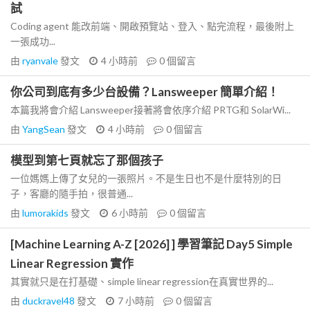
試
Coding agent 能改前端、開啟預覽站、登入、點完流程，最後附上
一張成功...
由
ryanvale
發文
4 小時前
0
個留言
你公司到底有多少台設備？Lansweeper 簡單介紹！
本篇我將會介紹 Lansweeper接著將會依序介紹 PRTG和 SolarWi...
由
YangSean
發文
4 小時前
0
個留言
模型到第七頁就忘了那個孩子
一位媽媽上傳了女兒的一張照片。不是生日也不是什麼特別的日
子，客廳的隨手拍，很普通...
由
lumorakids
發文
6 小時前
0
個留言
[Machine Learning A-Z [2026] ] 學習筆記 Day5 Simple
Linear Regression 實作
其實就只是在打基礎、simple linear regression在真實世界的...
由
duckravel48
發文
7 小時前
0
個留言