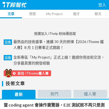
登入
文章
問答
My Project
徵才
聊天
按讚加入 iThelp 粉絲團追蹤
最熱血的技術盛事，連續 30 天的修煉【2026 iThome 鐵
公告
人賽】8 月 1 日賽事正式開啟！
全新專區「My Project」正式上線！邀請你用技術交流，
公告
分享最真實的開發經驗
前往 iThome鐵人賽
技術文章
熱門
鐵人賽
最新
當 coding agent 會操作瀏覽器，E2E 測試就不再只是測