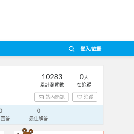
登入/註冊
10283
0
人
累計瀏覽數
在追蹤
站內簡訊
追蹤
0
0
請回答
最佳解答