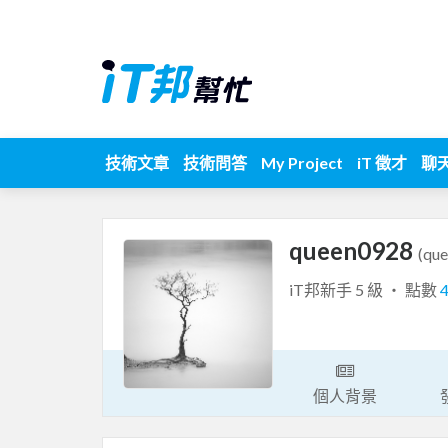
技術文章
技術問答
My Project
iT 徵才
聊
queen0928
(qu
iT邦新手 5 級 ‧ 點數
個人背景