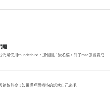
問題
我們也是有這類的困擾，但對像是主管@@ 但我們是使用thunderbird，加個圖片簽名檔，到了mac就會變成附件了。
補散熱高!! 如果懂裡面構造的話就自己來吧