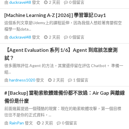
由
duckravel48
發文
2 天前
0
個留言
[Machine Learning A-Z [2026] ] 學習筆記 Day1
這個系列文章是Udemy上的課程延伸，因為我個人想趁著育嬰假空
檔學一點data...
由
duckravel48
發文
2 天前
0
個留言
【Agent Evaluation 系列 1/6】Agent 到底該怎麼測
試？
很多團隊評估 Agent 的方法，其實還停留在評估 Chatbot。 準備一
組...
由
hardness1020
發文
2 天前
1
個留言
# [Backup] 當勒索軟體連備份都不放過：Air Gap 與離線
備份是什麼
前面幾篇提過一個殘酷的現實：現在的勒索軟體攻擊，第一個目標
往往不是你的正式資料，...
由
RainPan
發文
2 天前
0
個留言