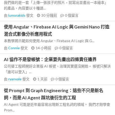
我們做的是一套「上傳一張孩子的照片，就寫出並畫出一本繪本」
的產品，內容要以十種語...
由
lumorakids
發文
30 分鐘前
0
個留言
使用 Angular、Firebase AI Logic 與 Gemini Nano 打造
混合式影像分析應用程式
本教學將示範如何使用 Angular、Firebase AI Logic 與 G...
由
Connie
發文
14 小時前
0
個留言
AI 協作不是發帳號：企業要先畫出四條責任邊界
公司替工程師開好企業版 AI 帳號，治理其實還沒開始。 帳號只解決
「誰可以登入」...
由
ryanvale
發文
1 天前
0
個留言
從 Prompt 到 Graph Engineering：這些不只是新名
詞，而是 AI Agent 踩坑後衍生的工程
AI Agent 可能是近年最容易出現新工程名詞的領域。 我們才剛學會
Prom...