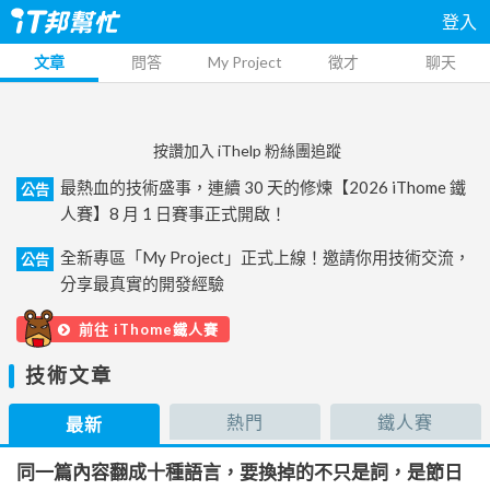
登入
文章
問答
My Project
徵才
聊天
按讚加入 iThelp 粉絲團追蹤
最熱血的技術盛事，連續 30 天的修煉【2026 iThome 鐵
公告
人賽】8 月 1 日賽事正式開啟！
全新專區「My Project」正式上線！邀請你用技術交流，
公告
分享最真實的開發經驗
前往 iThome鐵人賽
技術文章
熱門
鐵人賽
最新
同一篇內容翻成十種語言，要換掉的不只是詞，是節日