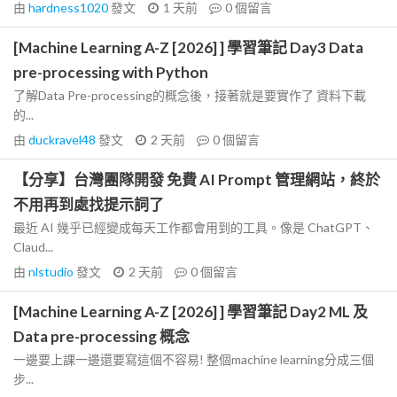
由
hardness1020
發文
1 天前
0
個留言
[Machine Learning A-Z [2026] ] 學習筆記 Day3 Data
pre-processing with Python
了解Data Pre-processing的概念後，接著就是要實作了 資料下載
的...
由
duckravel48
發文
2 天前
0
個留言
【分享】台灣團隊開發 免費 AI Prompt 管理網站，終於
不用再到處找提示詞了
最近 AI 幾乎已經變成每天工作都會用到的工具。像是 ChatGPT、
Claud...
由
nlstudio
發文
2 天前
0
個留言
[Machine Learning A-Z [2026] ] 學習筆記 Day2 ML 及
Data pre-processing 概念
一邊要上課一邊還要寫這個不容易! 整個machine learning分成三個
步...