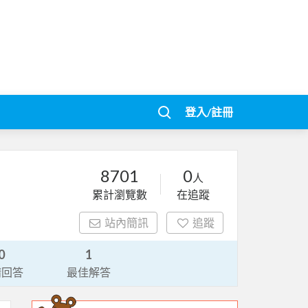
登入/註冊
8701
0
人
累計瀏覽數
在追蹤
站內簡訊
追蹤
0
1
請回答
最佳解答