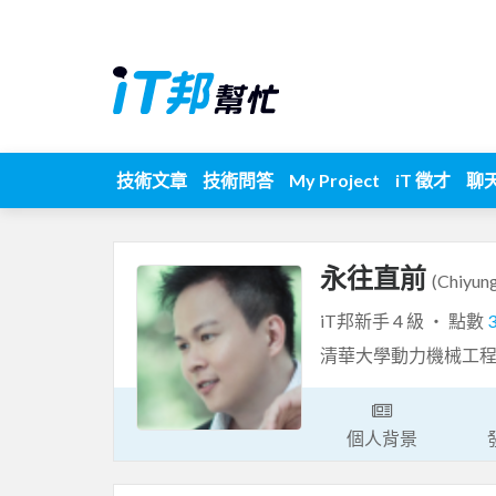
技術文章
技術問答
My Project
iT 徵才
聊
永往直前
(Chiyun
iT邦新手 4 級 ‧ 點數
清華大學動力機械工
個人背景