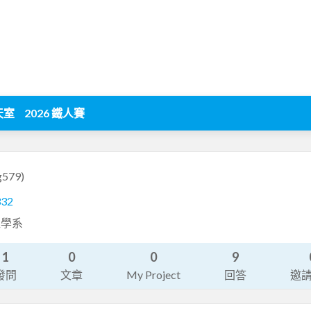
天室
2026 鐵人賽
g579)
332
程學系
1
0
0
9
發問
文章
My Project
回答
邀