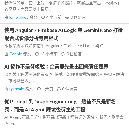
我們做的是一套「上傳一張孩子的照片，就寫出並畫出一本繪本」
的產品，內容要以十種語...
由
lumorakids
發文
4 小時前
0
個留言
使用 Angular、Firebase AI Logic 與 Gemini Nano 打造
混合式影像分析應用程式
本教學將示範如何使用 Angular、Firebase AI Logic 與 G...
由
Connie
發文
18 小時前
0
個留言
AI 協作不是發帳號：企業要先畫出四條責任邊界
公司替工程師開好企業版 AI 帳號，治理其實還沒開始。 帳號只解決
「誰可以登入」...
由
ryanvale
發文
1 天前
0
個留言
從 Prompt 到 Graph Engineering：這些不只是新名
詞，而是 AI Agent 踩坑後衍生的工程
AI Agent 可能是近年最容易出現新工程名詞的領域。 我們才剛學會
Prom...