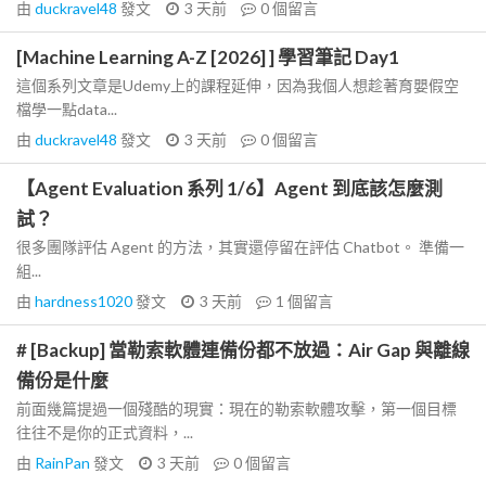
由
duckravel48
發文
3 天前
0
個留言
[Machine Learning A-Z [2026] ] 學習筆記 Day1
這個系列文章是Udemy上的課程延伸，因為我個人想趁著育嬰假空
檔學一點data...
由
duckravel48
發文
3 天前
0
個留言
【Agent Evaluation 系列 1/6】Agent 到底該怎麼測
試？
很多團隊評估 Agent 的方法，其實還停留在評估 Chatbot。 準備一
組...
由
hardness1020
發文
3 天前
1
個留言
# [Backup] 當勒索軟體連備份都不放過：Air Gap 與離線
備份是什麼
前面幾篇提過一個殘酷的現實：現在的勒索軟體攻擊，第一個目標
往往不是你的正式資料，...
由
RainPan
發文
3 天前
0
個留言