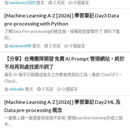
由
hardness1020
發文
2 天前
0
個留言
[Machine Learning A-Z [2026] ] 學習筆記 Day3 Data
pre-processing with Python
了解Data Pre-processing的概念後，接著就是要實作了 資料下載
的...
由
duckravel48
發文
2 天前
0
個留言
【分享】台灣團隊開發 免費 AI Prompt 管理網站，終於
不用再到處找提示詞了
最近 AI 幾乎已經變成每天工作都會用到的工具。像是 ChatGPT、
Claud...
由
nlstudio
發文
2 天前
0
個留言
[Machine Learning A-Z [2026] ] 學習筆記 Day2 ML 及
Data pre-processing 概念
一邊要上課一邊還要寫這個不容易! 整個machine learning分成三個
步...