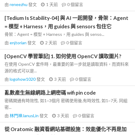
由
reneezhu
發文
1 天前
0
個留言
[Tedium Is Stability-04] 與 AI 一起開發，骨架：Agent
= 模型 + Harness，用 guides 與 sensors 包住它
骨架：Agent = 模型 + Harness，用 guides 與 senso...
由
enjtorian
發文
2 天前
0
個留言
[OpenCV 學習筆記] 1. 如何使用 OpenCV 讀取圖片?
在使用 OpenCV 套件時，最重要的第一步就是讀取資料，而資料來
源的格式可以是...
由
logohow1020
發文
3 天前
0
個留言
亂數產生無線網路上網密碼 wifi pin code
密碼開通有時效性, 如1~3個月 密碼使用後,有時效性, 如1~7天. 同組
密...
由
林門神JanusLin
發文
3 天前
0
個留言
從 Oratomic 融資看網站基礎設施：效能優化不再是加