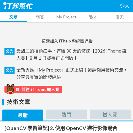
登入
文章
問答
My Project
徵才
聊天
按讚加入 iThelp 粉絲團追蹤
最熱血的技術盛事，連續 30 天的修煉【2026 iThome 鐵
公告
人賽】8 月 1 日賽事正式開啟！
全新專區「My Project」正式上線！邀請你用技術交流，
公告
分享最真實的開發經驗
前往 iThome鐵人賽
技術文章
熱門
鐵人賽
最新
[OpenCV 學習筆記] 2. 使用 OpenCV 進行影像混合