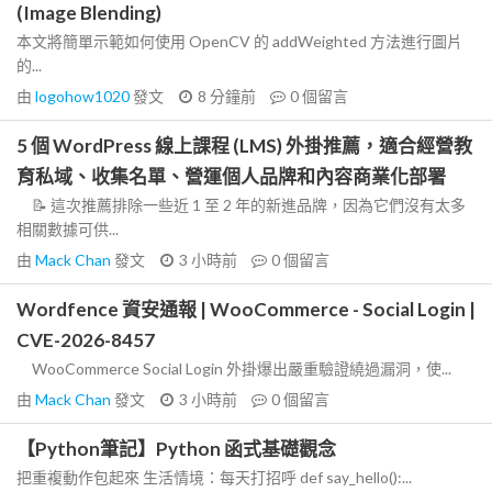
(Image Blending)
本文將簡單示範如何使用 OpenCV 的 addWeighted 方法進行圖片
的...
由
logohow1020
發文
8 分鐘前
0
個留言
5 個 WordPress 線上課程 (LMS) 外掛推薦，適合經營教
育私域、收集名單、營運個人品牌和內容商業化部署
📝 這次推薦排除一些近 1 至 2 年的新進品牌，因為它們沒有太多
相關數據可供...
由
Mack Chan
發文
3 小時前
0
個留言
Wordfence 資安通報 | WooCommerce - Social Login |
CVE-2026-8457
WooCommerce Social Login 外掛爆出嚴重驗證繞過漏洞，使...
由
Mack Chan
發文
3 小時前
0
個留言
【Python筆記】Python 函式基礎觀念
把重複動作包起來 生活情境：每天打招呼 def say_hello():...