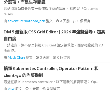
分選項，而是生存關鍵
網站開發領域最近有一個值得注意的進展。 標題是「Oratomic
raises...
由
adventurernotdead_rick
發文
3 天前
0
個留言
Divi 5 最新版 CSS Grid Editor | 2026 年強勢登場，超高
自由度
請注意，這不是單純把 CSS Grid 設定視覺化，而是把複雜的 2D
版面控...
由
Mack Chan
發文
3 天前
0
個留言
搞懂 Kubernetes Controller, Operator Pattern 和
client-go 的內部機制
最近在讀 Kubernetes controller，以下是我的摘要筆記： Op...
由
yltw
發文
4 天前
0
個留言