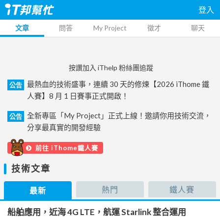
登入
文章
問答
My Project
徵才
聊天
按讚加入 iThelp 粉絲團追蹤
最熱血的技術盛事，連續 30 天的修煉【2026 iThome 鐵
公告
人賽】8 月 1 日賽事正式開啟！
全新專區「My Project」正式上線！邀請你用技術交流，
公告
分享最真實的開發經驗
前往 iThome鐵人賽
技術文章
熱門
鐵人賽
最新
船舶應用，近海 4G LTE，航運 Starlink 整合運用