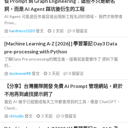
從 Prompt 到 Graph Engineering：這些不只是新名
詞，而是 AI Agent 踩坑後衍生的工程
AI Agent 可能是近年最容易出現新工程名詞的領域。 我們才剛學會
Prom...
由
hardness1020
發文
2 天前
0
個留言
[Machine Learning A-Z [2026] ] 學習筆記 Day3 Data
pre-processing with Python
了解Data Pre-processing的概念後，接著就是要實作了 資料下載
的...
由
duckravel48
發文
2 天前
0
個留言
【分享】台灣團隊開發 免費 AI Prompt 管理網站，終於
不用再到處找提示詞了
最近 AI 幾乎已經變成每天工作都會用到的工具。像是 ChatGPT、
Claud...
由
nlstudio
發文
3 天前
0
個留言