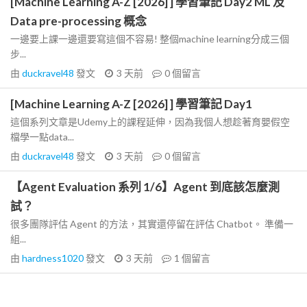
[Machine Learning A-Z [2026] ] 學習筆記 Day2 ML 及
Data pre-processing 概念
一邊要上課一邊還要寫這個不容易! 整個machine learning分成三個
步...
由
duckravel48
發文
3 天前
0
個留言
[Machine Learning A-Z [2026] ] 學習筆記 Day1
這個系列文章是Udemy上的課程延伸，因為我個人想趁著育嬰假空
檔學一點data...
由
duckravel48
發文
3 天前
0
個留言
【Agent Evaluation 系列 1/6】Agent 到底該怎麼測
試？
很多團隊評估 Agent 的方法，其實還停留在評估 Chatbot。 準備一
組...
由
hardness1020
發文
3 天前
1
個留言