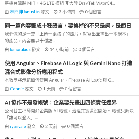
整機台灣製 MIT，4G LTE 模組 非大陸 DrayTek VigorC4...
由
林門神JanusLin
發文
3 小時前
0
個留言
同一篇內容翻成十種語言，要換掉的不只是詞，是節日
我們做的是一套「上傳一張孩子的照片，就寫出並畫出一本繪本」
的產品，內容要以十種語...
由
lumorakids
發文
14 小時前
0
個留言
使用 Angular、Firebase AI Logic 與 Gemini Nano 打造
混合式影像分析應用程式
本教學將示範如何使用 Angular、Firebase AI Logic 與 G...
由
Connie
發文
1 天前
0
個留言
AI 協作不是發帳號：企業要先畫出四條責任邊界
公司替工程師開好企業版 AI 帳號，治理其實還沒開始。 帳號只解決
「誰可以登入」...
由
ryanvale
發文
2 天前
0
個留言