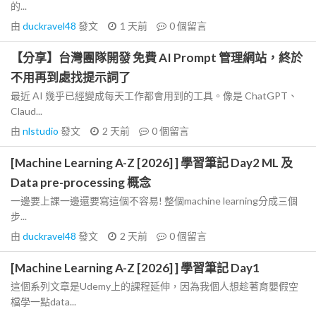
的...
由
duckravel48
發文
1 天前
0
個留言
【分享】台灣團隊開發 免費 AI Prompt 管理網站，終於
不用再到處找提示詞了
最近 AI 幾乎已經變成每天工作都會用到的工具。像是 ChatGPT、
Claud...
由
nlstudio
發文
2 天前
0
個留言
[Machine Learning A-Z [2026] ] 學習筆記 Day2 ML 及
Data pre-processing 概念
一邊要上課一邊還要寫這個不容易! 整個machine learning分成三個
步...
由
duckravel48
發文
2 天前
0
個留言
[Machine Learning A-Z [2026] ] 學習筆記 Day1
這個系列文章是Udemy上的課程延伸，因為我個人想趁著育嬰假空
檔學一點data...