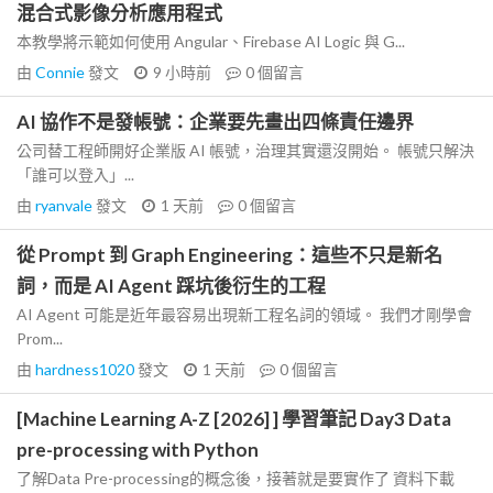
混合式影像分析應用程式
本教學將示範如何使用 Angular、Firebase AI Logic 與 G...
由
Connie
發文
9 小時前
0
個留言
AI 協作不是發帳號：企業要先畫出四條責任邊界
公司替工程師開好企業版 AI 帳號，治理其實還沒開始。 帳號只解決
「誰可以登入」...
由
ryanvale
發文
1 天前
0
個留言
從 Prompt 到 Graph Engineering：這些不只是新名
詞，而是 AI Agent 踩坑後衍生的工程
AI Agent 可能是近年最容易出現新工程名詞的領域。 我們才剛學會
Prom...
由
hardness1020
發文
1 天前
0
個留言
[Machine Learning A-Z [2026] ] 學習筆記 Day3 Data
pre-processing with Python
了解Data Pre-processing的概念後，接著就是要實作了 資料下載