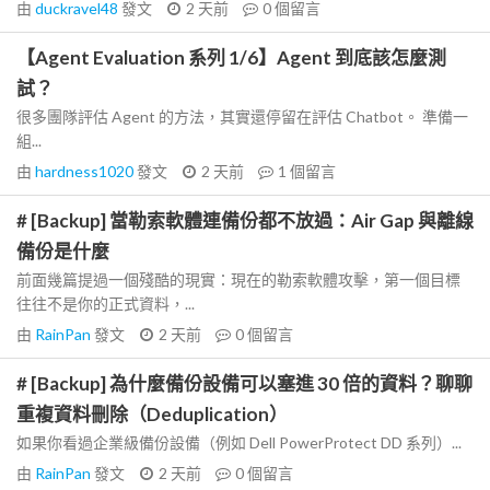
由
duckravel48
發文
2 天前
0
個留言
【Agent Evaluation 系列 1/6】Agent 到底該怎麼測
試？
很多團隊評估 Agent 的方法，其實還停留在評估 Chatbot。 準備一
組...
由
hardness1020
發文
2 天前
1
個留言
# [Backup] 當勒索軟體連備份都不放過：Air Gap 與離線
備份是什麼
前面幾篇提過一個殘酷的現實：現在的勒索軟體攻擊，第一個目標
往往不是你的正式資料，...
由
RainPan
發文
2 天前
0
個留言
# [Backup] 為什麼備份設備可以塞進 30 倍的資料？聊聊
重複資料刪除（Deduplication）
如果你看過企業級備份設備（例如 Dell PowerProtect DD 系列）...
由
RainPan
發文
2 天前
0
個留言