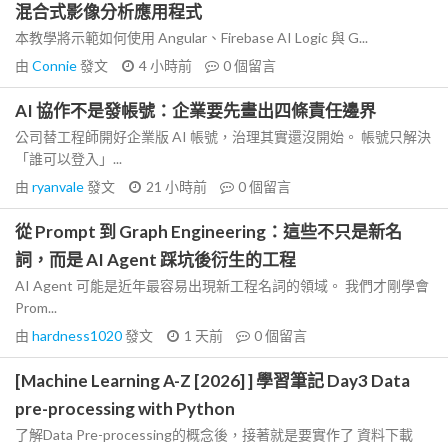
混合式影像分析應用程式
本教學將示範如何使用 Angular、Firebase AI Logic 與 G...
由
Connie
發文
4 小時前
0
個留言
AI 協作不是發帳號：企業要先畫出四條責任邊界
公司替工程師開好企業版 AI 帳號，治理其實還沒開始。 帳號只解決
「誰可以登入」...
由
ryanvale
發文
21 小時前
0
個留言
從 Prompt 到 Graph Engineering：這些不只是新名
詞，而是 AI Agent 踩坑後衍生的工程
AI Agent 可能是近年最容易出現新工程名詞的領域。 我們才剛學會
Prom...
由
hardness1020
發文
1 天前
0
個留言
[Machine Learning A-Z [2026] ] 學習筆記 Day3 Data
pre-processing with Python
了解Data Pre-processing的概念後，接著就是要實作了 資料下載