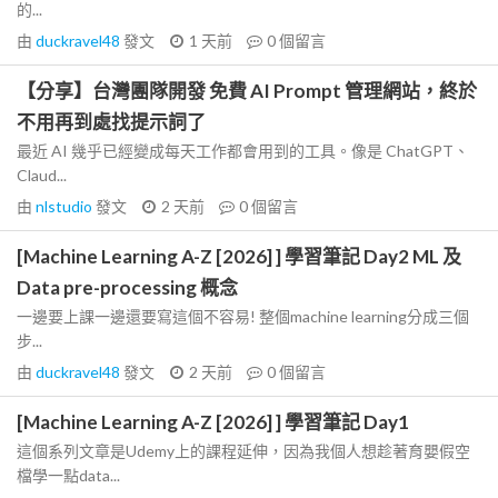
的...
由
duckravel48
發文
1 天前
0
個留言
【分享】台灣團隊開發 免費 AI Prompt 管理網站，終於
不用再到處找提示詞了
最近 AI 幾乎已經變成每天工作都會用到的工具。像是 ChatGPT、
Claud...
由
nlstudio
發文
2 天前
0
個留言
[Machine Learning A-Z [2026] ] 學習筆記 Day2 ML 及
Data pre-processing 概念
一邊要上課一邊還要寫這個不容易! 整個machine learning分成三個
步...
由
duckravel48
發文
2 天前
0
個留言
[Machine Learning A-Z [2026] ] 學習筆記 Day1
這個系列文章是Udemy上的課程延伸，因為我個人想趁著育嬰假空
檔學一點data...