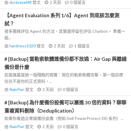
由
duckravel48
發文
2 天前
0
個留言
【Agent Evaluation 系列 1/6】Agent 到底該怎麼測
試？
很多團隊評估 Agent 的方法，其實還停留在評估 Chatbot。 準備一
組...
由
hardness1020
發文
2 天前
1
個留言
# [Backup] 當勒索軟體連備份都不放過：Air Gap 與離線
備份是什麼
前面幾篇提過一個殘酷的現實：現在的勒索軟體攻擊，第一個目標
往往不是你的正式資料，...
由
RainPan
發文
2 天前
0
個留言
# [Backup] 為什麼備份設備可以塞進 30 倍的資料？聊聊
重複資料刪除（Deduplication）
如果你看過企業級備份設備（例如 Dell PowerProtect DD 系列）...
由
RainPan
發文
2 天前
0
個留言