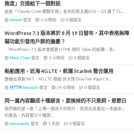
進度」交接給下一個對話
這是「Claude Code 實戰手冊」系列的第五篇(G5)。G3 講了 CL...
由
timwei
發文
3 小時前
0
個留言
WordPress 7.1 版本將於 8 月 19 日發布，其中表格無障
礙功能引發用戶群的擔憂？
WordPress 7.1 版本會變更 HTML 裡的 Table 的結構，其...
由
Mack Chan
發文
3 小時前
0
個留言
船舶應用，近海 4G LTE，航運 Starlink 整合運用
整機台灣製 MIT，4G LTE 模組 非大陸 DrayTek VigorC4...
由
林門神JanusLin
發文
14 小時前
0
個留言
同一篇內容翻成十種語言，要換掉的不只是詞，是節日
我們做的是一套「上傳一張孩子的照片，就寫出並畫出一本繪本」
的產品，內容要以十種語...
由
lumorakids
發文
1 天前
0
個留言