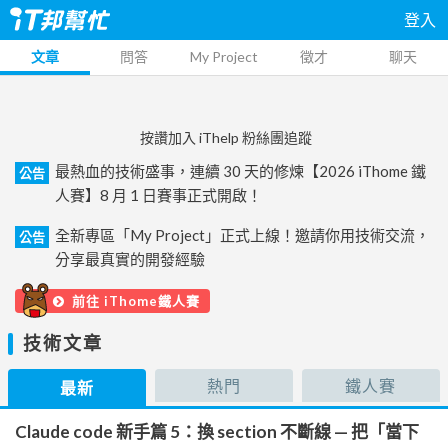
登入
文章
問答
My Project
徵才
聊天
按讚加入 iThelp 粉絲團追蹤
最熱血的技術盛事，連續 30 天的修煉【2026 iThome 鐵
公告
人賽】8 月 1 日賽事正式開啟！
全新專區「My Project」正式上線！邀請你用技術交流，
公告
分享最真實的開發經驗
前往 iThome鐵人賽
技術文章
熱門
鐵人賽
最新
Claude code 新手篇 5：換 section 不斷線 — 把「當下