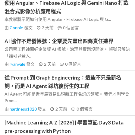
使用 Angular、Firebase AI Logic 與 Gemini Nano 打造
混合式影像分析應用程式
本教學將示範如何使用 Angular、Firebase AI Logic 與 G...
由
Connie
發文
2 天前
0
個留言
AI 協作不是發帳號：企業要先畫出四條責任邊界
公司替工程師開好企業版 AI 帳號，治理其實還沒開始。 帳號只解決
「誰可以登入」...
由
ryanvale
發文
2 天前
0
個留言
從 Prompt 到 Graph Engineering：這些不只是新名
詞，而是 AI Agent 踩坑後衍生的工程
AI Agent 可能是近年最容易出現新工程名詞的領域。 我們才剛學會
Prom...
由
hardness1020
發文
2 天前
0
個留言
[Machine Learning A-Z [2026] ] 學習筆記 Day3 Data
pre-processing with Python