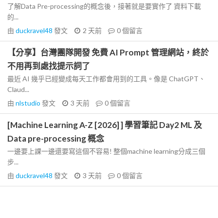
了解Data Pre-processing的概念後，接著就是要實作了 資料下載
的...
由
duckravel48
發文
2 天前
0
個留言
【分享】台灣團隊開發 免費 AI Prompt 管理網站，終於
不用再到處找提示詞了
最近 AI 幾乎已經變成每天工作都會用到的工具。像是 ChatGPT、
Claud...
由
nlstudio
發文
3 天前
0
個留言
[Machine Learning A-Z [2026] ] 學習筆記 Day2 ML 及
Data pre-processing 概念
一邊要上課一邊還要寫這個不容易! 整個machine learning分成三個
步...
由
duckravel48
發文
3 天前
0
個留言