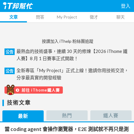
登入
文章
問答
My Project
徵才
聊天
按讚加入 iThelp 粉絲團追蹤
最熱血的技術盛事，連續 30 天的修煉【2026 iThome 鐵
公告
人賽】8 月 1 日賽事正式開啟！
全新專區「My Project」正式上線！邀請你用技術交流，
公告
分享最真實的開發經驗
前往 iThome鐵人賽
技術文章
熱門
鐵人賽
最新
當 coding agent 會操作瀏覽器，E2E 測試就不再只是測