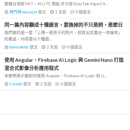
整機台灣製 MIT，4G LTE 模組 非大陸 DrayTek VigorC4...
由
林門神JanusLin
發文
1 天前
0
個留言
同一篇內容翻成十種語言，要換掉的不只是詞，是節日
我們做的是一套「上傳一張孩子的照片，就寫出並畫出一本繪本」
的產品，內容要以十種語...
由
lumorakids
發文
2 天前
0
個留言
使用 Angular、Firebase AI Logic 與 Gemini Nano 打造
混合式影像分析應用程式
本教學將示範如何使用 Angular、Firebase AI Logic 與 G...
由
Connie
發文
2 天前
0
個留言