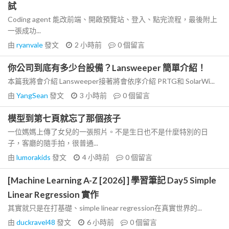
試
Coding agent 能改前端、開啟預覽站、登入、點完流程，最後附上
一張成功...
由
ryanvale
發文
2 小時前
0
個留言
你公司到底有多少台設備？Lansweeper 簡單介紹！
本篇我將會介紹 Lansweeper接著將會依序介紹 PRTG和 SolarWi...
由
YangSean
發文
3 小時前
0
個留言
模型到第七頁就忘了那個孩子
一位媽媽上傳了女兒的一張照片。不是生日也不是什麼特別的日
子，客廳的隨手拍，很普通...
由
lumorakids
發文
4 小時前
0
個留言
[Machine Learning A-Z [2026] ] 學習筆記 Day5 Simple
Linear Regression 實作
其實就只是在打基礎、simple linear regression在真實世界的...
由
duckravel48
發文
6 小時前
0
個留言