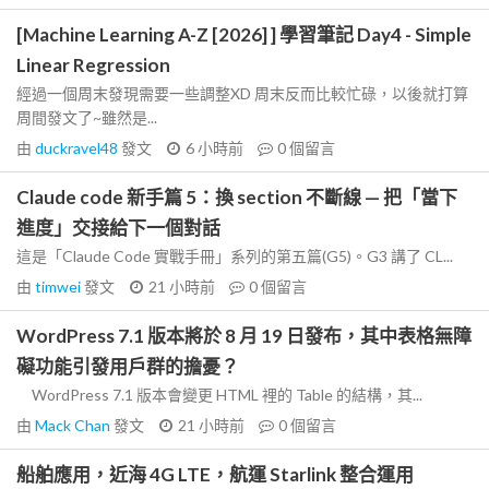
[Machine Learning A-Z [2026] ] 學習筆記 Day4 - Simple
Linear Regression
經過一個周末發現需要一些調整XD 周末反而比較忙碌，以後就打算
周間發文了~雖然是...
由
duckravel48
發文
6 小時前
0
個留言
Claude code 新手篇 5：換 section 不斷線 — 把「當下
進度」交接給下一個對話
這是「Claude Code 實戰手冊」系列的第五篇(G5)。G3 講了 CL...
由
timwei
發文
21 小時前
0
個留言
WordPress 7.1 版本將於 8 月 19 日發布，其中表格無障
礙功能引發用戶群的擔憂？
WordPress 7.1 版本會變更 HTML 裡的 Table 的結構，其...
由
Mack Chan
發文
21 小時前
0
個留言
船舶應用，近海 4G LTE，航運 Starlink 整合運用