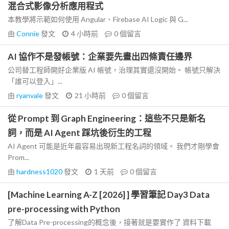
混合式影像分析應用程式
本教學將示範如何使用 Angular、Firebase AI Logic 與 G...
由
Connie
發文
4 小時前
0
個留言
AI 協作不是發帳號：企業要先畫出四條責任邊界
公司替工程師開好企業版 AI 帳號，治理其實還沒開始。 帳號只解決
「誰可以登入」...
由
ryanvale
發文
21 小時前
0
個留言
從 Prompt 到 Graph Engineering：這些不只是新名
詞，而是 AI Agent 踩坑後衍生的工程
AI Agent 可能是近年最容易出現新工程名詞的領域。 我們才剛學會
Prom...
由
hardness1020
發文
1 天前
0
個留言
[Machine Learning A-Z [2026] ] 學習筆記 Day3 Data
pre-processing with Python
了解Data Pre-processing的概念後，接著就是要實作了 資料下載