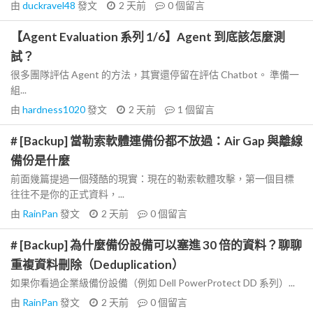
由
duckravel48
發文
2 天前
0
個留言
【Agent Evaluation 系列 1/6】Agent 到底該怎麼測
試？
很多團隊評估 Agent 的方法，其實還停留在評估 Chatbot。 準備一
組...
由
hardness1020
發文
2 天前
1
個留言
# [Backup] 當勒索軟體連備份都不放過：Air Gap 與離線
備份是什麼
前面幾篇提過一個殘酷的現實：現在的勒索軟體攻擊，第一個目標
往往不是你的正式資料，...
由
RainPan
發文
2 天前
0
個留言
# [Backup] 為什麼備份設備可以塞進 30 倍的資料？聊聊
重複資料刪除（Deduplication）
如果你看過企業級備份設備（例如 Dell PowerProtect DD 系列）...
由
RainPan
發文
2 天前
0
個留言