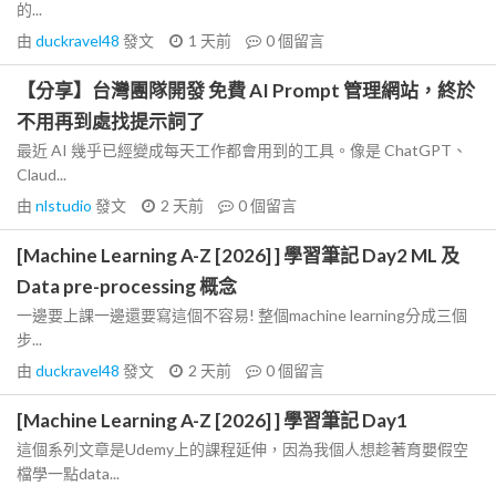
的...
由
duckravel48
發文
1 天前
0
個留言
【分享】台灣團隊開發 免費 AI Prompt 管理網站，終於
不用再到處找提示詞了
最近 AI 幾乎已經變成每天工作都會用到的工具。像是 ChatGPT、
Claud...
由
nlstudio
發文
2 天前
0
個留言
[Machine Learning A-Z [2026] ] 學習筆記 Day2 ML 及
Data pre-processing 概念
一邊要上課一邊還要寫這個不容易! 整個machine learning分成三個
步...
由
duckravel48
發文
2 天前
0
個留言
[Machine Learning A-Z [2026] ] 學習筆記 Day1
這個系列文章是Udemy上的課程延伸，因為我個人想趁著育嬰假空
檔學一點data...