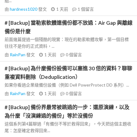
組...
由
hardness1020
發文
1 天前
1
個留言
# [Backup] 當勒索軟體連備份都不放過：Air Gap 與離線
備份是什麼
前面幾篇提過一個殘酷的現實：現在的勒索軟體攻擊，第一個目標
往往不是你的正式資料，...
由
RainPan
發文
1 天前
0
個留言
# [Backup] 為什麼備份設備可以塞進 30 倍的資料？聊聊
重複資料刪除（Deduplication）
如果你看過企業級備份設備（例如 Dell PowerProtect DD 系列）...
由
RainPan
發文
1 天前
0
個留言
# [Backup] 備份界最常被跳過的一步：還原演練，以及
為什麼「沒演練過的備份」等於沒備份
這個系列第4篇聊過「有備份不等於救得回來」，今天把這個主題收
尾：怎麼確定救得回來...