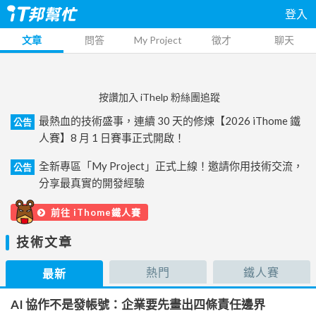
登入
文章
問答
My Project
徵才
聊天
按讚加入 iThelp 粉絲團追蹤
最熱血的技術盛事，連續 30 天的修煉【2026 iThome 鐵
公告
人賽】8 月 1 日賽事正式開啟！
全新專區「My Project」正式上線！邀請你用技術交流，
公告
分享最真實的開發經驗
前往 iThome鐵人賽
技術文章
熱門
鐵人賽
最新
AI 協作不是發帳號：企業要先畫出四條責任邊界