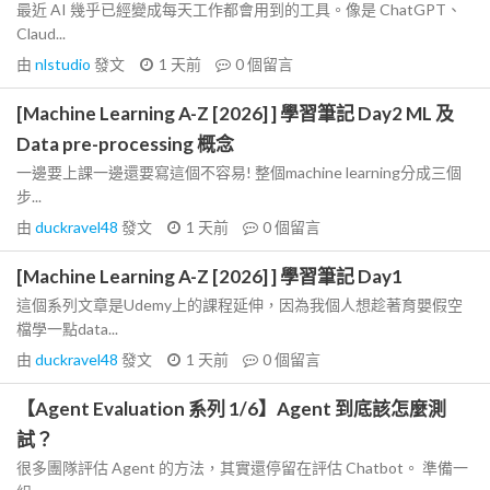
最近 AI 幾乎已經變成每天工作都會用到的工具。像是 ChatGPT、
Claud...
由
nlstudio
發文
1 天前
0
個留言
[Machine Learning A-Z [2026] ] 學習筆記 Day2 ML 及
Data pre-processing 概念
一邊要上課一邊還要寫這個不容易! 整個machine learning分成三個
步...
由
duckravel48
發文
1 天前
0
個留言
[Machine Learning A-Z [2026] ] 學習筆記 Day1
這個系列文章是Udemy上的課程延伸，因為我個人想趁著育嬰假空
檔學一點data...
由
duckravel48
發文
1 天前
0
個留言
【Agent Evaluation 系列 1/6】Agent 到底該怎麼測
試？
很多團隊評估 Agent 的方法，其實還停留在評估 Chatbot。 準備一