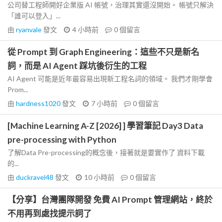
公司替工程師開好企業版 AI 帳號，治理其實還沒開始。 帳號只解決
「誰可以登入」...
由
ryanvale
發文
4 小時前
0
個留言
從 Prompt 到 Graph Engineering：這些不只是新名
詞，而是 AI Agent 踩坑後衍生的工程
AI Agent 可能是近年最容易出現新工程名詞的領域。 我們才剛學會
Prom...
由
hardness1020
發文
7 小時前
0
個留言
[Machine Learning A-Z [2026] ] 學習筆記 Day3 Data
pre-processing with Python
了解Data Pre-processing的概念後，接著就是要實作了 資料下載
的...
由
duckravel48
發文
10 小時前
0
個留言
【分享】台灣團隊開發 免費 AI Prompt 管理網站，終於
不用再到處找提示詞了