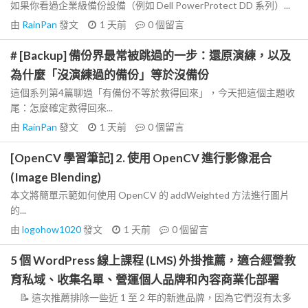
如果你看過企業級備份設備（例如 Dell PowerProtect DD 系列）...
由
RainPan
發文
1 天前
0
個留言
# [Backup] 備份界最常被跳過的一步：還原演練，以及
為什麼「沒演練過的備份」等於沒備份
這個系列第4篇聊過「有備份不等於救得回來」，今天把這個主題收
尾：怎麼確定救得回來...
由
RainPan
發文
1 天前
0
個留言
[OpenCV 學習筆記] 2. 使用 OpenCV 進行影像混合
(Image Blending)
本文將簡單示範如何使用 OpenCV 的 addWeighted 方法進行圖片
的...
由
logohow1020
發文
1 天前
0
個留言
5 個 WordPress 線上課程 (LMS) 外掛推薦，適合經營教
育私域、收集名單、營運個人品牌和內容商業化部署
📝 這次推薦排除一些近 1 至 2 年的新進品牌，因為它們沒有太多