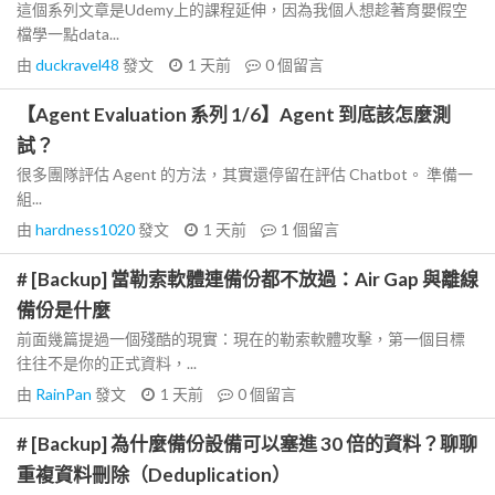
這個系列文章是Udemy上的課程延伸，因為我個人想趁著育嬰假空
檔學一點data...
由
duckravel48
發文
1 天前
0
個留言
【Agent Evaluation 系列 1/6】Agent 到底該怎麼測
試？
很多團隊評估 Agent 的方法，其實還停留在評估 Chatbot。 準備一
組...
由
hardness1020
發文
1 天前
1
個留言
# [Backup] 當勒索軟體連備份都不放過：Air Gap 與離線
備份是什麼
前面幾篇提過一個殘酷的現實：現在的勒索軟體攻擊，第一個目標
往往不是你的正式資料，...
由
RainPan
發文
1 天前
0
個留言
# [Backup] 為什麼備份設備可以塞進 30 倍的資料？聊聊
重複資料刪除（Deduplication）