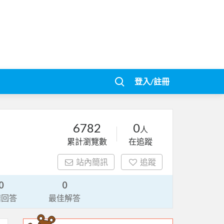
登入/註冊
6782
0
人
累計瀏覽數
在追蹤
站內簡訊
追蹤
0
0
請回答
最佳解答