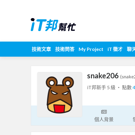
技術文章
技術問答
My Project
iT 徵才
聊
snake206
(snake
iT邦新手 5 級 ‧ 點數
個人背景