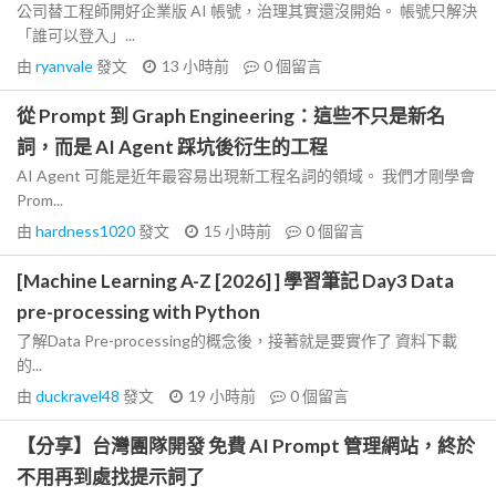
公司替工程師開好企業版 AI 帳號，治理其實還沒開始。 帳號只解決
「誰可以登入」...
由
ryanvale
發文
13 小時前
0
個留言
從 Prompt 到 Graph Engineering：這些不只是新名
詞，而是 AI Agent 踩坑後衍生的工程
AI Agent 可能是近年最容易出現新工程名詞的領域。 我們才剛學會
Prom...
由
hardness1020
發文
15 小時前
0
個留言
[Machine Learning A-Z [2026] ] 學習筆記 Day3 Data
pre-processing with Python
了解Data Pre-processing的概念後，接著就是要實作了 資料下載
的...
由
duckravel48
發文
19 小時前
0
個留言
【分享】台灣團隊開發 免費 AI Prompt 管理網站，終於
不用再到處找提示詞了