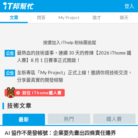
登入
文章
問答
My Project
徵才
聊天
按讚加入 iThelp 粉絲團追蹤
最熱血的技術盛事，連續 30 天的修煉【2026 iThome 鐵
公告
人賽】8 月 1 日賽事正式開啟！
全新專區「My Project」正式上線！邀請你用技術交流，
公告
分享最真實的開發經驗
前往 iThome鐵人賽
技術文章
熱門
鐵人賽
最新
AI 協作不是發帳號：企業要先畫出四條責任邊界