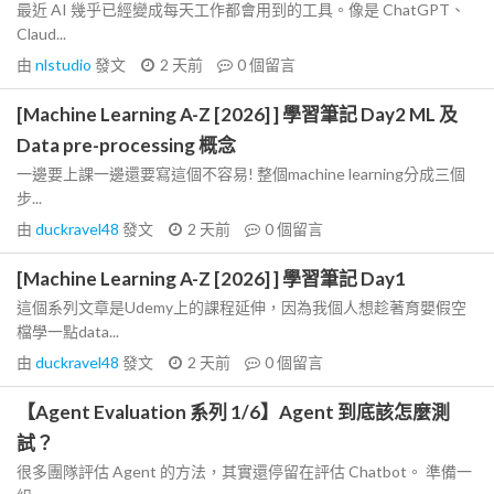
最近 AI 幾乎已經變成每天工作都會用到的工具。像是 ChatGPT、
Claud...
由
nlstudio
發文
2 天前
0
個留言
[Machine Learning A-Z [2026] ] 學習筆記 Day2 ML 及
Data pre-processing 概念
一邊要上課一邊還要寫這個不容易! 整個machine learning分成三個
步...
由
duckravel48
發文
2 天前
0
個留言
[Machine Learning A-Z [2026] ] 學習筆記 Day1
這個系列文章是Udemy上的課程延伸，因為我個人想趁著育嬰假空
檔學一點data...
由
duckravel48
發文
2 天前
0
個留言
【Agent Evaluation 系列 1/6】Agent 到底該怎麼測
試？
很多團隊評估 Agent 的方法，其實還停留在評估 Chatbot。 準備一