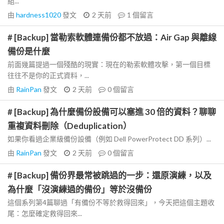
組...
由
hardness1020
發文
2 天前
1
個留言
# [Backup] 當勒索軟體連備份都不放過：Air Gap 與離線
備份是什麼
前面幾篇提過一個殘酷的現實：現在的勒索軟體攻擊，第一個目標
往往不是你的正式資料，...
由
RainPan
發文
2 天前
0
個留言
# [Backup] 為什麼備份設備可以塞進 30 倍的資料？聊聊
重複資料刪除（Deduplication）
如果你看過企業級備份設備（例如 Dell PowerProtect DD 系列）...
由
RainPan
發文
2 天前
0
個留言
# [Backup] 備份界最常被跳過的一步：還原演練，以及
為什麼「沒演練過的備份」等於沒備份
這個系列第4篇聊過「有備份不等於救得回來」，今天把這個主題收
尾：怎麼確定救得回來...