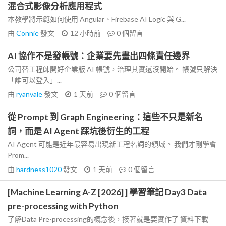
混合式影像分析應用程式
本教學將示範如何使用 Angular、Firebase AI Logic 與 G...
由
Connie
發文
12 小時前
0
個留言
AI 協作不是發帳號：企業要先畫出四條責任邊界
公司替工程師開好企業版 AI 帳號，治理其實還沒開始。 帳號只解決
「誰可以登入」...
由
ryanvale
發文
1 天前
0
個留言
從 Prompt 到 Graph Engineering：這些不只是新名
詞，而是 AI Agent 踩坑後衍生的工程
AI Agent 可能是近年最容易出現新工程名詞的領域。 我們才剛學會
Prom...
由
hardness1020
發文
1 天前
0
個留言
[Machine Learning A-Z [2026] ] 學習筆記 Day3 Data
pre-processing with Python
了解Data Pre-processing的概念後，接著就是要實作了 資料下載