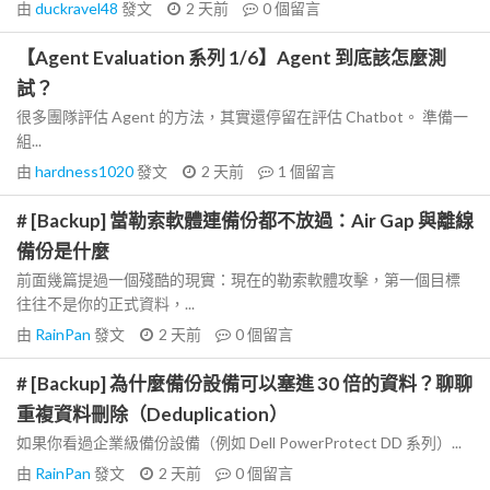
由
duckravel48
發文
2 天前
0
個留言
【Agent Evaluation 系列 1/6】Agent 到底該怎麼測
試？
很多團隊評估 Agent 的方法，其實還停留在評估 Chatbot。 準備一
組...
由
hardness1020
發文
2 天前
1
個留言
# [Backup] 當勒索軟體連備份都不放過：Air Gap 與離線
備份是什麼
前面幾篇提過一個殘酷的現實：現在的勒索軟體攻擊，第一個目標
往往不是你的正式資料，...
由
RainPan
發文
2 天前
0
個留言
# [Backup] 為什麼備份設備可以塞進 30 倍的資料？聊聊
重複資料刪除（Deduplication）
如果你看過企業級備份設備（例如 Dell PowerProtect DD 系列）...
由
RainPan
發文
2 天前
0
個留言