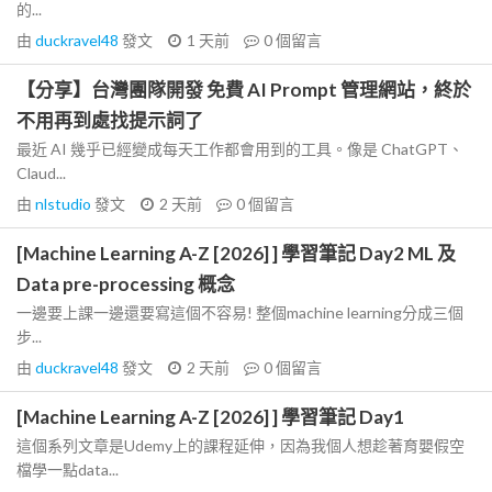
的...
由
duckravel48
發文
1 天前
0
個留言
【分享】台灣團隊開發 免費 AI Prompt 管理網站，終於
不用再到處找提示詞了
最近 AI 幾乎已經變成每天工作都會用到的工具。像是 ChatGPT、
Claud...
由
nlstudio
發文
2 天前
0
個留言
[Machine Learning A-Z [2026] ] 學習筆記 Day2 ML 及
Data pre-processing 概念
一邊要上課一邊還要寫這個不容易! 整個machine learning分成三個
步...
由
duckravel48
發文
2 天前
0
個留言
[Machine Learning A-Z [2026] ] 學習筆記 Day1
這個系列文章是Udemy上的課程延伸，因為我個人想趁著育嬰假空
檔學一點data...