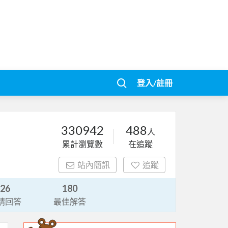
登入/註冊
330942
488
人
累計瀏覽數
在追蹤
站內簡訊
追蹤
26
180
請回答
最佳解答