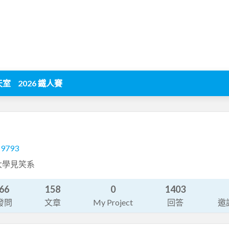
天室
2026 鐵人賽
19793
大學見笑系
66
158
0
1403
發問
文章
My Project
回答
邀