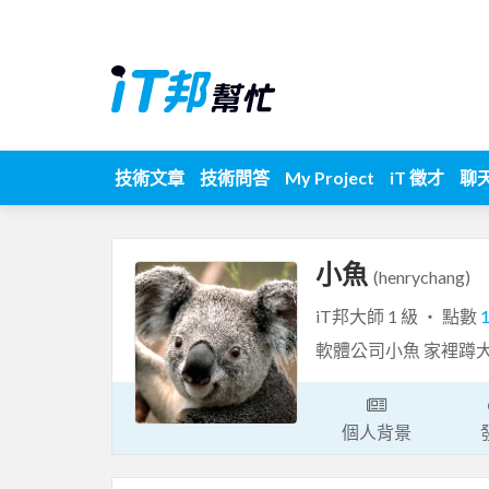
技術文章
技術問答
My Project
iT 徵才
聊
小魚
(henrychang)
iT邦大師 1 級 ‧ 點數
軟體公司小魚 家裡蹲
個人背景