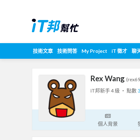
技術文章
技術問答
My Project
iT 徵才
聊
Rex Wang
(rex6
iT邦新手 4 級 ‧ 點數
個人背景