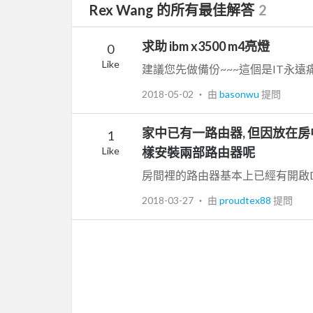
Rex Wang 的所有最佳解答
2
求助 ibm x3500 m4亮燈
0
Like
建議您先做備份~~~這個是IT永遠
2018-05-02
‧ 由
basonwu
提問
家中已有一路由器, 但因放在房中
1
Like
樣安裝兩部路由器呢
2018-03-27
‧ 由
proudtex88
提問