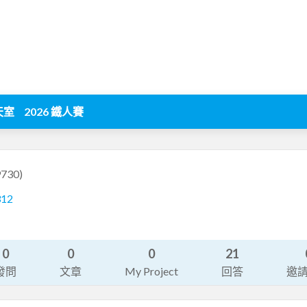
天室
2026 鐵人賽
9730)
312
0
0
0
21
發問
文章
My Project
回答
邀