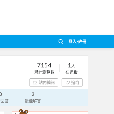
登入/註冊
7154
1
人
累計瀏覽數
在追蹤
站內簡訊
追蹤
0
2
請回答
最佳解答