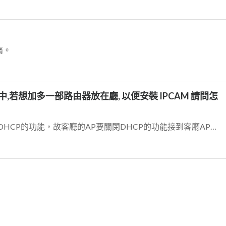
痛。
,若想加多一部路由器放在廳, 以便安裝 IPCAM 請問怎
房間裡的路由器基本上已經有開啟DHCP的功能，故客廳的AP要關閉DHCP的功能接到客廳AP的線，請勿接再WAN端，請接在LAN端這樣就可以達到您的需求