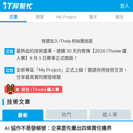
登入
文章
問答
My Project
徵才
聊天
按讚加入 iThelp 粉絲團追蹤
最熱血的技術盛事，連續 30 天的修煉【2026 iThome 鐵
公告
人賽】8 月 1 日賽事正式開啟！
全新專區「My Project」正式上線！邀請你用技術交流，
公告
分享最真實的開發經驗
前往 iThome鐵人賽
技術文章
熱門
鐵人賽
最新
AI 協作不是發帳號：企業要先畫出四條責任邊界