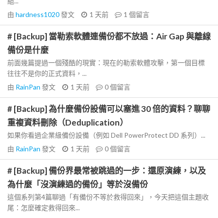
組...
由
hardness1020
發文
1 天前
1
個留言
# [Backup] 當勒索軟體連備份都不放過：Air Gap 與離線
備份是什麼
前面幾篇提過一個殘酷的現實：現在的勒索軟體攻擊，第一個目標
往往不是你的正式資料，...
由
RainPan
發文
1 天前
0
個留言
# [Backup] 為什麼備份設備可以塞進 30 倍的資料？聊聊
重複資料刪除（Deduplication）
如果你看過企業級備份設備（例如 Dell PowerProtect DD 系列）...
由
RainPan
發文
1 天前
0
個留言
# [Backup] 備份界最常被跳過的一步：還原演練，以及
為什麼「沒演練過的備份」等於沒備份
這個系列第4篇聊過「有備份不等於救得回來」，今天把這個主題收
尾：怎麼確定救得回來...