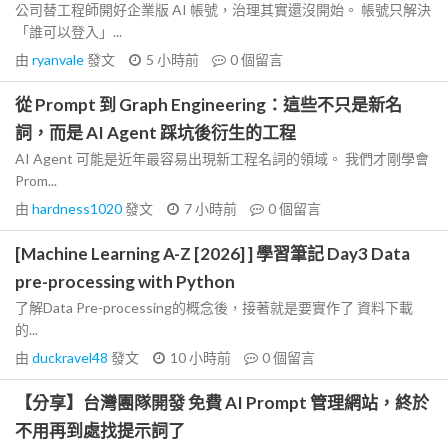
公司替工程師開好企業版 AI 帳號，治理其實還沒開始。 帳號只解決
「誰可以登入」...
由
ryanvale
發文
5 小時前
0
個留言
從 Prompt 到 Graph Engineering：這些不只是新名
詞，而是 AI Agent 踩坑後衍生的工程
AI Agent 可能是近年最容易出現新工程名詞的領域。 我們才剛學會
Prom...
由
hardness1020
發文
7 小時前
0
個留言
[Machine Learning A-Z [2026] ] 學習筆記 Day3 Data
pre-processing with Python
了解Data Pre-processing的概念後，接著就是要實作了 資料下載
的...
由
duckravel48
發文
10 小時前
0
個留言
【分享】台灣團隊開發 免費 AI Prompt 管理網站，終於
不用再到處找提示詞了