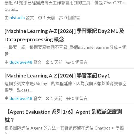
最近 AI 幾乎已經變成每天工作都會用到的工具。像是 ChatGPT、
Claud...
由
nlstudio
發文
1 天前
0
個留言
[Machine Learning A-Z [2026] ] 學習筆記 Day2 ML 及
Data pre-processing 概念
一邊要上課一邊還要寫這個不容易! 整個machine learning分成三個
步...
由
duckravel48
發文
1 天前
0
個留言
[Machine Learning A-Z [2026] ] 學習筆記 Day1
這個系列文章是Udemy上的課程延伸，因為我個人想趁著育嬰假空
檔學一點data...
由
duckravel48
發文
1 天前
0
個留言
【Agent Evaluation 系列 1/6】Agent 到底該怎麼測
試？
很多團隊評估 Agent 的方法，其實還停留在評估 Chatbot。 準備一