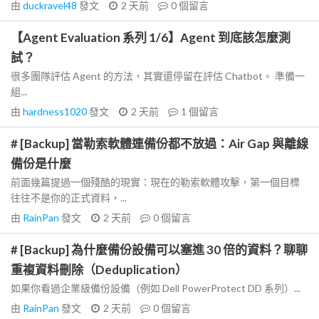
由
duckravel48
發文
2 天前
0
個留言
【Agent Evaluation 系列 1/6】Agent 到底該怎麼測
試？
很多團隊評估 Agent 的方法，其實還停留在評估 Chatbot。 準備一
組...
由
hardness1020
發文
2 天前
1
個留言
# [Backup] 當勒索軟體連備份都不放過：Air Gap 與離線
備份是什麼
前面幾篇提過一個殘酷的現實：現在的勒索軟體攻擊，第一個目標
往往不是你的正式資料，...
由
RainPan
發文
2 天前
0
個留言
# [Backup] 為什麼備份設備可以塞進 30 倍的資料？聊聊
重複資料刪除（Deduplication）
如果你看過企業級備份設備（例如 Dell PowerProtect DD 系列）...
由
RainPan
發文
2 天前
0
個留言