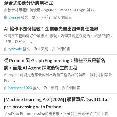
混合式影像分析應用程式
本教學將示範如何使用 Angular、Firebase AI Logic 與 G...
由
Connie
發文
9 小時前
0
個留言
AI 協作不是發帳號：企業要先畫出四條責任邊界
公司替工程師開好企業版 AI 帳號，治理其實還沒開始。 帳號只解決
「誰可以登入」...
由
ryanvale
發文
1 天前
0
個留言
從 Prompt 到 Graph Engineering：這些不只是新名
詞，而是 AI Agent 踩坑後衍生的工程
AI Agent 可能是近年最容易出現新工程名詞的領域。 我們才剛學會
Prom...
由
hardness1020
發文
1 天前
0
個留言
[Machine Learning A-Z [2026] ] 學習筆記 Day3 Data
pre-processing with Python
了解Data Pre-processing的概念後，接著就是要實作了 資料下載