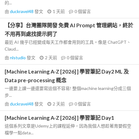
的...
由
duckravel48
發文
1 天前
0
個留言
【分享】台灣團隊開發 免費 AI Prompt 管理網站，終於
不用再到處找提示詞了
最近 AI 幾乎已經變成每天工作都會用到的工具。像是 ChatGPT、
Claud...
由
nlstudio
發文
2 天前
0
個留言
[Machine Learning A-Z [2026] ] 學習筆記 Day2 ML 及
Data pre-processing 概念
一邊要上課一邊還要寫這個不容易! 整個machine learning分成三個
步...
由
duckravel48
發文
2 天前
0
個留言
[Machine Learning A-Z [2026] ] 學習筆記 Day1
這個系列文章是Udemy上的課程延伸，因為我個人想趁著育嬰假空
檔學一點data...