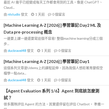
最近 AI 幾乎已經變成每天工作都會用到的工具。像是 ChatGPT、
Claud...
由
nlstudio
發文
1 天前
0
個留言
[Machine Learning A-Z [2026] ] 學習筆記 Day2 ML 及
Data pre-processing 概念
一邊要上課一邊還要寫這個不容易! 整個machine learning分成三個
步...
由
duckravel48
發文
1 天前
0
個留言
[Machine Learning A-Z [2026] ] 學習筆記 Day1
這個系列文章是Udemy上的課程延伸，因為我個人想趁著育嬰假空
檔學一點data...
由
duckravel48
發文
1 天前
0
個留言
【Agent Evaluation 系列 1/6】Agent 到底該怎麼測
試？
很多團隊評估 Agent 的方法，其實還停留在評估 Chatbot。 準備一