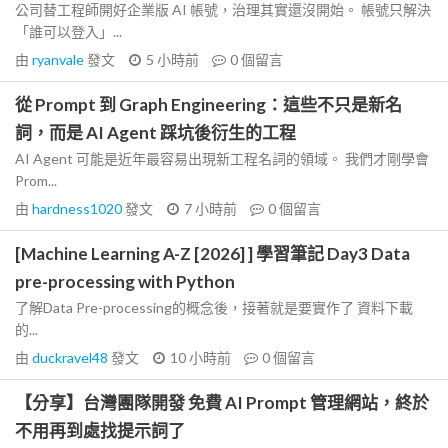
公司替工程師開好企業版 AI 帳號，治理其實還沒開始。 帳號只解決
「誰可以登入」...
由
ryanvale
發文
5 小時前
0
個留言
從 Prompt 到 Graph Engineering：這些不只是新名
詞，而是 AI Agent 踩坑後衍生的工程
AI Agent 可能是近年最容易出現新工程名詞的領域。 我們才剛學會
Prom...
由
hardness1020
發文
7 小時前
0
個留言
[Machine Learning A-Z [2026] ] 學習筆記 Day3 Data
pre-processing with Python
了解Data Pre-processing的概念後，接著就是要實作了 資料下載
的...
由
duckravel48
發文
10 小時前
0
個留言
【分享】台灣團隊開發 免費 AI Prompt 管理網站，終於
不用再到處找提示詞了