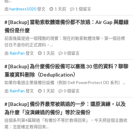
組...
由
hardness1020
發文
1 天前
1
個留言
# [Backup] 當勒索軟體連備份都不放過：Air Gap 與離線
備份是什麼
前面幾篇提過一個殘酷的現實：現在的勒索軟體攻擊，第一個目標
往往不是你的正式資料，...
由
RainPan
發文
1 天前
0
個留言
# [Backup] 為什麼備份設備可以塞進 30 倍的資料？聊聊
重複資料刪除（Deduplication）
如果你看過企業級備份設備（例如 Dell PowerProtect DD 系列）...
由
RainPan
發文
1 天前
0
個留言
# [Backup] 備份界最常被跳過的一步：還原演練，以及
為什麼「沒演練過的備份」等於沒備份
這個系列第4篇聊過「有備份不等於救得回來」，今天把這個主題收
尾：怎麼確定救得回來...