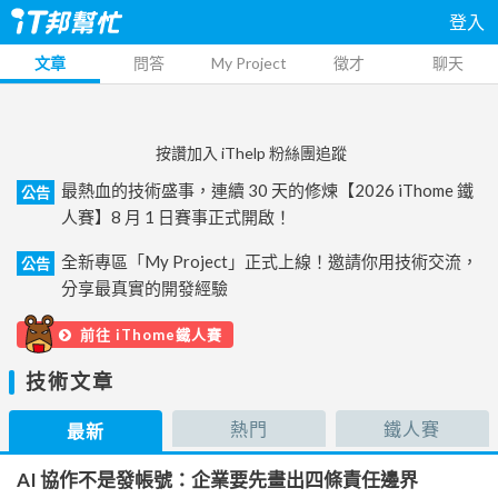
登入
文章
問答
My Project
徵才
聊天
按讚加入 iThelp 粉絲團追蹤
最熱血的技術盛事，連續 30 天的修煉【2026 iThome 鐵
公告
人賽】8 月 1 日賽事正式開啟！
全新專區「My Project」正式上線！邀請你用技術交流，
公告
分享最真實的開發經驗
前往 iThome鐵人賽
技術文章
熱門
鐵人賽
最新
AI 協作不是發帳號：企業要先畫出四條責任邊界