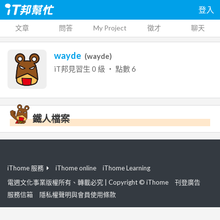
登入
文章
問答
My Project
徵才
聊天
wayde
(
wayde
)
iT邦見習生
0
級 ‧ 點數
6
鐵人檔案
iThome 服務
iThome online
iThome Learning
電週文化事業版權所有、轉載必究 | Copyright © iThome
刊登廣告
服務信箱
隱私權聲明與會員使用條款