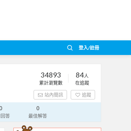
登入/註冊
34893
84
人
累計瀏覽數
在追蹤
站內簡訊
追蹤
0
0
請回答
最佳解答