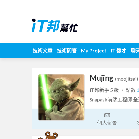
技術文章
技術問答
My Project
iT 徵才
聊
Mujing
(moojitsai)
iT邦新手 5 級 ‧ 點數
Snapask前端工程
個人背景