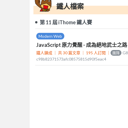
鐵人檔案
第 11 屆 iThome 鐵人賽
Modern Web
JavaScript 原力覺醒 - 成為絕地武士之路
鐵人鍊成 ｜
共 30 篇文章 ｜
195
人訂閱
｜
G8
團隊
c98b82371573afc08575815d90f5eac4