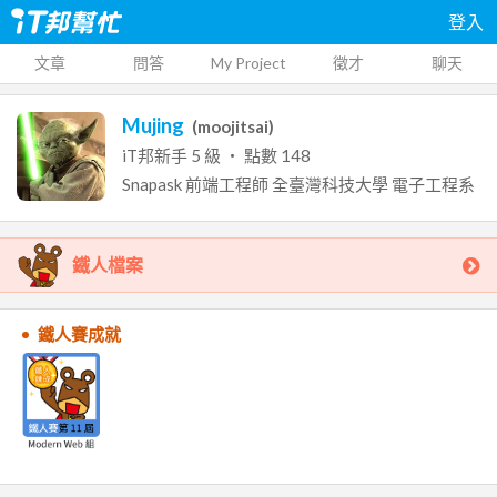
登入
文章
問答
My Project
徵才
聊天
Mujing
(
moojitsai
)
iT邦新手
5
級 ‧ 點數
148
Snapask
前端工程師
全臺灣科技大學
電子工程系
鐵人檔案
鐵人賽成就