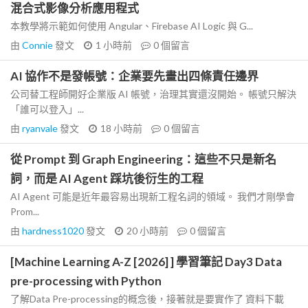
混合式影像分析應用程式
本教學將示範如何使用 Angular、Firebase AI Logic 與 G...
由
Connie
發文
1 小時前
0
個留言
AI 協作不是發帳號：企業要先畫出四條責任邊界
公司替工程師開好企業版 AI 帳號，治理其實還沒開始。 帳號只解決
「誰可以登入」...
由
ryanvale
發文
18 小時前
0
個留言
從 Prompt 到 Graph Engineering：這些不只是新名
詞，而是 AI Agent 踩坑後衍生的工程
AI Agent 可能是近年最容易出現新工程名詞的領域。 我們才剛學會
Prom...
由
hardness1020
發文
20 小時前
0
個留言
[Machine Learning A-Z [2026] ] 學習筆記 Day3 Data
pre-processing with Python
了解Data Pre-processing的概念後，接著就是要實作了 資料下載