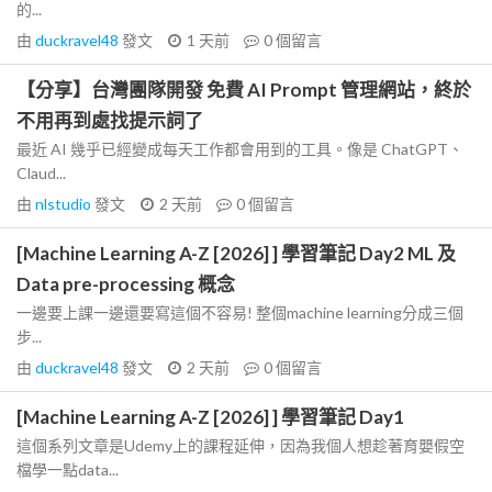
的...
由
duckravel48
發文
1 天前
0
個留言
【分享】台灣團隊開發 免費 AI Prompt 管理網站，終於
不用再到處找提示詞了
最近 AI 幾乎已經變成每天工作都會用到的工具。像是 ChatGPT、
Claud...
由
nlstudio
發文
2 天前
0
個留言
[Machine Learning A-Z [2026] ] 學習筆記 Day2 ML 及
Data pre-processing 概念
一邊要上課一邊還要寫這個不容易! 整個machine learning分成三個
步...
由
duckravel48
發文
2 天前
0
個留言
[Machine Learning A-Z [2026] ] 學習筆記 Day1
這個系列文章是Udemy上的課程延伸，因為我個人想趁著育嬰假空
檔學一點data...