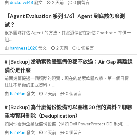
由
duckravel48
發文
2 天前
0
個留言
【Agent Evaluation 系列 1/6】Agent 到底該怎麼測
試？
很多團隊評估 Agent 的方法，其實還停留在評估 Chatbot。 準備一
組...
由
hardness1020
發文
2 天前
1
個留言
# [Backup] 當勒索軟體連備份都不放過：Air Gap 與離線
備份是什麼
前面幾篇提過一個殘酷的現實：現在的勒索軟體攻擊，第一個目標
往往不是你的正式資料，...
由
RainPan
發文
2 天前
0
個留言
# [Backup] 為什麼備份設備可以塞進 30 倍的資料？聊聊
重複資料刪除（Deduplication）
如果你看過企業級備份設備（例如 Dell PowerProtect DD 系列）...
由
RainPan
發文
2 天前
0
個留言