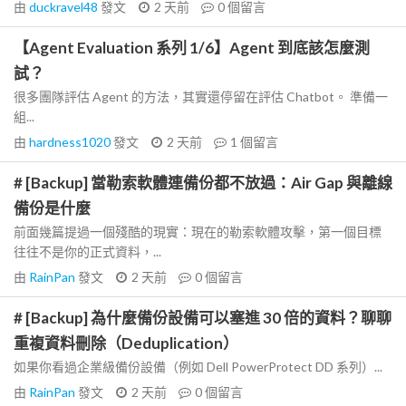
由
duckravel48
發文
2 天前
0
個留言
【Agent Evaluation 系列 1/6】Agent 到底該怎麼測
試？
很多團隊評估 Agent 的方法，其實還停留在評估 Chatbot。 準備一
組...
由
hardness1020
發文
2 天前
1
個留言
# [Backup] 當勒索軟體連備份都不放過：Air Gap 與離線
備份是什麼
前面幾篇提過一個殘酷的現實：現在的勒索軟體攻擊，第一個目標
往往不是你的正式資料，...
由
RainPan
發文
2 天前
0
個留言
# [Backup] 為什麼備份設備可以塞進 30 倍的資料？聊聊
重複資料刪除（Deduplication）
如果你看過企業級備份設備（例如 Dell PowerProtect DD 系列）...
由
RainPan
發文
2 天前
0
個留言