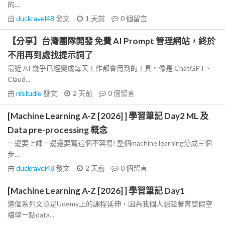
的...
由
duckravel48
發文
1 天前
0
個留言
【分享】台灣團隊開發 免費 AI Prompt 管理網站，終於
不用再到處找提示詞了
最近 AI 幾乎已經變成每天工作都會用到的工具。像是 ChatGPT、
Claud...
由
nlstudio
發文
2 天前
0
個留言
[Machine Learning A-Z [2026] ] 學習筆記 Day2 ML 及
Data pre-processing 概念
一邊要上課一邊還要寫這個不容易! 整個machine learning分成三個
步...
由
duckravel48
發文
2 天前
0
個留言
[Machine Learning A-Z [2026] ] 學習筆記 Day1
這個系列文章是Udemy上的課程延伸，因為我個人想趁著育嬰假空
檔學一點data...