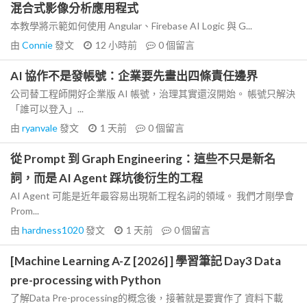
混合式影像分析應用程式
本教學將示範如何使用 Angular、Firebase AI Logic 與 G...
由
Connie
發文
12 小時前
0
個留言
AI 協作不是發帳號：企業要先畫出四條責任邊界
公司替工程師開好企業版 AI 帳號，治理其實還沒開始。 帳號只解決
「誰可以登入」...
由
ryanvale
發文
1 天前
0
個留言
從 Prompt 到 Graph Engineering：這些不只是新名
詞，而是 AI Agent 踩坑後衍生的工程
AI Agent 可能是近年最容易出現新工程名詞的領域。 我們才剛學會
Prom...
由
hardness1020
發文
1 天前
0
個留言
[Machine Learning A-Z [2026] ] 學習筆記 Day3 Data
pre-processing with Python
了解Data Pre-processing的概念後，接著就是要實作了 資料下載