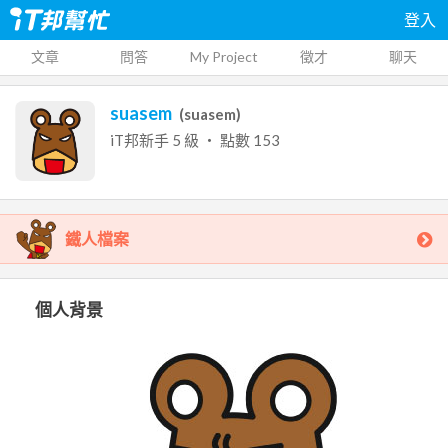
登入
文章
問答
My Project
徵才
聊天
suasem
(
suasem
)
iT邦新手
5
級 ‧ 點數
153
鐵人檔案
個人背景