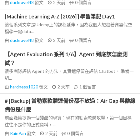
由
duckravel48
發文
2 天前
0
個留言
[Machine Learning A-Z [2026] ] 學習筆記 Day1
這個系列文章是Udemy上的課程延伸，因為我個人想趁著育嬰假空
檔學一點data...
由
duckravel48
發文
2 天前
0
個留言
【Agent Evaluation 系列 1/6】Agent 到底該怎麼測
試？
很多團隊評估 Agent 的方法，其實還停留在評估 Chatbot。 準備一
組...
由
hardness1020
發文
2 天前
1
個留言
# [Backup] 當勒索軟體連備份都不放過：Air Gap 與離線
備份是什麼
前面幾篇提過一個殘酷的現實：現在的勒索軟體攻擊，第一個目標
往往不是你的正式資料，...
由
RainPan
發文
2 天前
0
個留言