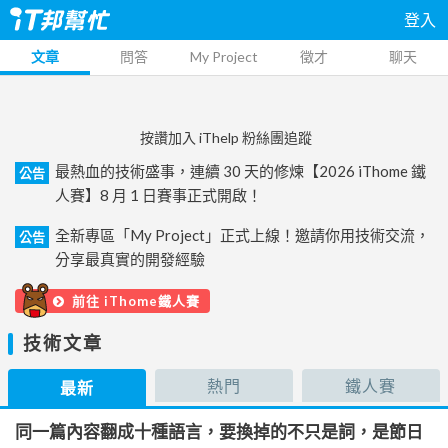
登入
文章
問答
My Project
徵才
聊天
按讚加入 iThelp 粉絲團追蹤
最熱血的技術盛事，連續 30 天的修煉【2026 iThome 鐵
公告
人賽】8 月 1 日賽事正式開啟！
全新專區「My Project」正式上線！邀請你用技術交流，
公告
分享最真實的開發經驗
前往 iThome鐵人賽
技術文章
熱門
鐵人賽
最新
同一篇內容翻成十種語言，要換掉的不只是詞，是節日