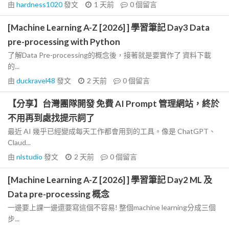
由
hardness1020
發文
1 天前
0
個留言
[Machine Learning A-Z [2026] ] 學習筆記 Day3 Data
pre-processing with Python
了解Data Pre-processing的概念後，接著就是要實作了 資料下載
的...
由
duckravel48
發文
2 天前
0
個留言
【分享】台灣團隊開發 免費 AI Prompt 管理網站，終於
不用再到處找提示詞了
最近 AI 幾乎已經變成每天工作都會用到的工具。像是 ChatGPT、
Claud...
由
nlstudio
發文
2 天前
0
個留言
[Machine Learning A-Z [2026] ] 學習筆記 Day2 ML 及
Data pre-processing 概念
一邊要上課一邊還要寫這個不容易! 整個machine learning分成三個
步...