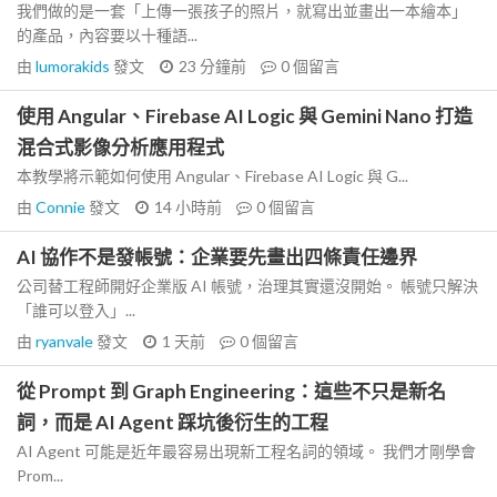
我們做的是一套「上傳一張孩子的照片，就寫出並畫出一本繪本」
的產品，內容要以十種語...
由
lumorakids
發文
23 分鐘前
0
個留言
使用 Angular、Firebase AI Logic 與 Gemini Nano 打造
混合式影像分析應用程式
本教學將示範如何使用 Angular、Firebase AI Logic 與 G...
由
Connie
發文
14 小時前
0
個留言
AI 協作不是發帳號：企業要先畫出四條責任邊界
公司替工程師開好企業版 AI 帳號，治理其實還沒開始。 帳號只解決
「誰可以登入」...
由
ryanvale
發文
1 天前
0
個留言
從 Prompt 到 Graph Engineering：這些不只是新名
詞，而是 AI Agent 踩坑後衍生的工程
AI Agent 可能是近年最容易出現新工程名詞的領域。 我們才剛學會
Prom...