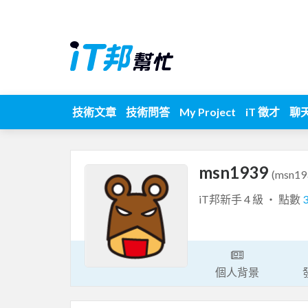
技術文章
技術問答
My Project
iT 徵才
聊
msn1939
(msn19
iT邦新手 4 級 ‧ 點數
個人背景