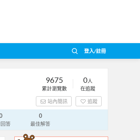
登入/註冊
9675
0
人
累計瀏覽數
在追蹤
站內簡訊
追蹤
0
0
請回答
最佳解答