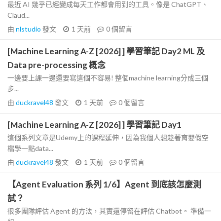
最近 AI 幾乎已經變成每天工作都會用到的工具。像是 ChatGPT、
Claud...
由
nlstudio
發文
1 天前
0
個留言
[Machine Learning A-Z [2026] ] 學習筆記 Day2 ML 及
Data pre-processing 概念
一邊要上課一邊還要寫這個不容易! 整個machine learning分成三個
步...
由
duckravel48
發文
1 天前
0
個留言
[Machine Learning A-Z [2026] ] 學習筆記 Day1
這個系列文章是Udemy上的課程延伸，因為我個人想趁著育嬰假空
檔學一點data...
由
duckravel48
發文
1 天前
0
個留言
【Agent Evaluation 系列 1/6】Agent 到底該怎麼測
試？
很多團隊評估 Agent 的方法，其實還停留在評估 Chatbot。 準備一