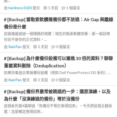
組...
由
hardness1020
發文
1 天前
1
個留言
# [Backup] 當勒索軟體連備份都不放過：Air Gap 與離線
備份是什麼
前面幾篇提過一個殘酷的現實：現在的勒索軟體攻擊，第一個目標
往往不是你的正式資料，...
由
RainPan
發文
2 天前
0
個留言
# [Backup] 為什麼備份設備可以塞進 30 倍的資料？聊聊
重複資料刪除（Deduplication）
如果你看過企業級備份設備（例如 Dell PowerProtect DD 系列）...
由
RainPan
發文
2 天前
0
個留言
# [Backup] 備份界最常被跳過的一步：還原演練，以及
為什麼「沒演練過的備份」等於沒備份
這個系列第4篇聊過「有備份不等於救得回來」，今天把這個主題收
尾：怎麼確定救得回來...