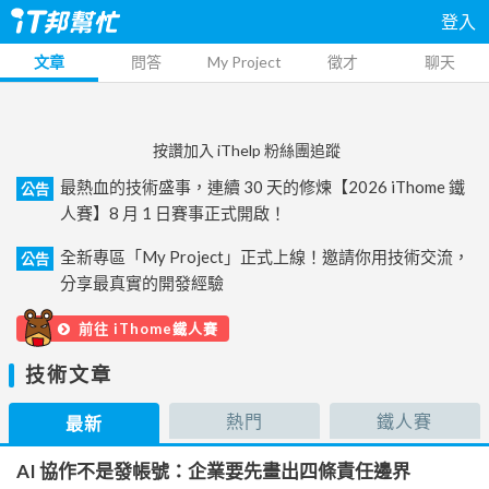
登入
文章
問答
My Project
徵才
聊天
按讚加入 iThelp 粉絲團追蹤
最熱血的技術盛事，連續 30 天的修煉【2026 iThome 鐵
公告
人賽】8 月 1 日賽事正式開啟！
全新專區「My Project」正式上線！邀請你用技術交流，
公告
分享最真實的開發經驗
前往 iThome鐵人賽
技術文章
熱門
鐵人賽
最新
AI 協作不是發帳號：企業要先畫出四條責任邊界