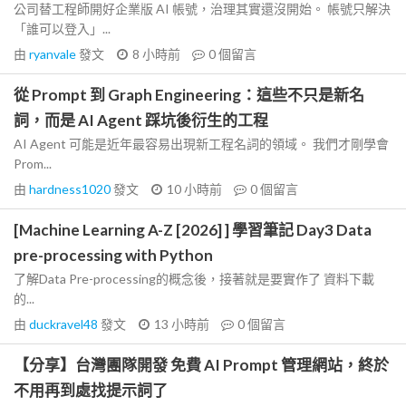
公司替工程師開好企業版 AI 帳號，治理其實還沒開始。 帳號只解決
「誰可以登入」...
由
ryanvale
發文
8 小時前
0
個留言
從 Prompt 到 Graph Engineering：這些不只是新名
詞，而是 AI Agent 踩坑後衍生的工程
AI Agent 可能是近年最容易出現新工程名詞的領域。 我們才剛學會
Prom...
由
hardness1020
發文
10 小時前
0
個留言
[Machine Learning A-Z [2026] ] 學習筆記 Day3 Data
pre-processing with Python
了解Data Pre-processing的概念後，接著就是要實作了 資料下載
的...
由
duckravel48
發文
13 小時前
0
個留言
【分享】台灣團隊開發 免費 AI Prompt 管理網站，終於
不用再到處找提示詞了