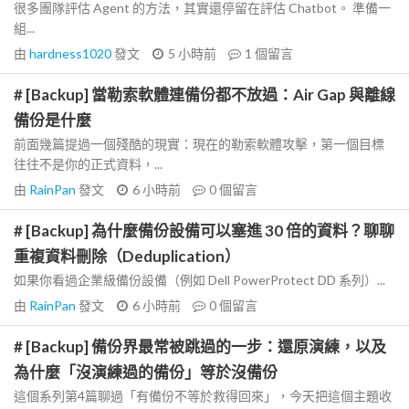
很多團隊評估 Agent 的方法，其實還停留在評估 Chatbot。 準備一
組...
由
hardness1020
發文
5 小時前
1
個留言
# [Backup] 當勒索軟體連備份都不放過：Air Gap 與離線
備份是什麼
前面幾篇提過一個殘酷的現實：現在的勒索軟體攻擊，第一個目標
往往不是你的正式資料，...
由
RainPan
發文
6 小時前
0
個留言
# [Backup] 為什麼備份設備可以塞進 30 倍的資料？聊聊
重複資料刪除（Deduplication）
如果你看過企業級備份設備（例如 Dell PowerProtect DD 系列）...
由
RainPan
發文
6 小時前
0
個留言
# [Backup] 備份界最常被跳過的一步：還原演練，以及
為什麼「沒演練過的備份」等於沒備份
這個系列第4篇聊過「有備份不等於救得回來」，今天把這個主題收