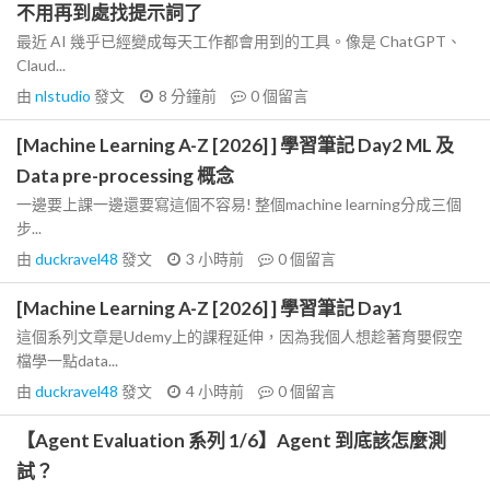
不用再到處找提示詞了
最近 AI 幾乎已經變成每天工作都會用到的工具。像是 ChatGPT、
Claud...
由
nlstudio
發文
8 分鐘前
0
個留言
[Machine Learning A-Z [2026] ] 學習筆記 Day2 ML 及
Data pre-processing 概念
一邊要上課一邊還要寫這個不容易! 整個machine learning分成三個
步...
由
duckravel48
發文
3 小時前
0
個留言
[Machine Learning A-Z [2026] ] 學習筆記 Day1
這個系列文章是Udemy上的課程延伸，因為我個人想趁著育嬰假空
檔學一點data...
由
duckravel48
發文
4 小時前
0
個留言
【Agent Evaluation 系列 1/6】Agent 到底該怎麼測
試？