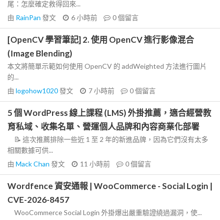
尾：怎麼確定救得回來...
由
RainPan
發文
6 小時前
0
個留言
[OpenCV 學習筆記] 2. 使用 OpenCV 進行影像混合
(Image Blending)
本文將簡單示範如何使用 OpenCV 的 addWeighted 方法進行圖片
的...
由
logohow1020
發文
7 小時前
0
個留言
5 個 WordPress 線上課程 (LMS) 外掛推薦，適合經營教
育私域、收集名單、營運個人品牌和內容商業化部署
📝 這次推薦排除一些近 1 至 2 年的新進品牌，因為它們沒有太多
相關數據可供...
由
Mack Chan
發文
11 小時前
0
個留言
Wordfence 資安通報 | WooCommerce - Social Login |
CVE-2026-8457
WooCommerce Social Login 外掛爆出嚴重驗證繞過漏洞，使...